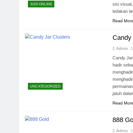
sisi visua
JUDI ONLINE
ledakan la
Read Mor
Candy 
Admin
Candy Jar 
hadir seb
menghadir
menghadir
permainan
UNCATEGORIZED
jatuh dal
Read Mor
888 Go
Admin