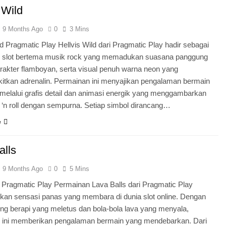
 Wild
9 Months Ago
0
3 Mins
ld Pragmatic Play Hellvis Wild dari Pragmatic Play hadir sebagai
 slot bertema musik rock yang memadukan suasana panggung
rakter flamboyan, serta visual penuh warna neon yang
tkan adrenalin. Permainan ini menyajikan pengalaman bermain
melalui grafis detail dan animasi energik yang menggambarkan
 ‘n roll dengan sempurna. Setiap simbol dirancang…
e
alls
9 Months Ago
0
5 Mins
 Pragmatic Play Permainan Lava Balls dari Pragmatic Play
kan sensasi panas yang membara di dunia slot online. Dengan
ng berapi yang meletus dan bola-bola lava yang menyala,
 ini memberikan pengalaman bermain yang mendebarkan. Dari