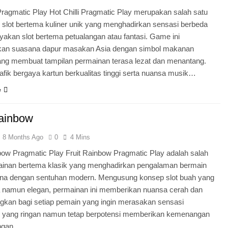
3 Days Ago
3 Days Ago
3 Day
 Pragmatic Play Hot Chilli Pragmatic Play merupakan salah satu
ngo Mania
Frightening Frankie
Starlight Princess 
 slot bertema kuliner unik yang menghadirkan sensasi berbeda
ays Ago
3 Days Ago
6 Days Ago
yakan slot bertema petualangan atau fantasi. Game ini
an suasana dapur masakan Asia dengan simbol makanan
yang membuat tampilan permainan terasa lezat dan menantang.
fik bergaya kartun berkualitas tinggi serta nuansa musik…
e
Rainbow
8 Months Ago
0
4 Mins
bow Pragmatic Play Fruit Rainbow Pragmatic Play adalah salah
ainan bertema klasik yang menghadirkan pengalaman bermain
na dengan sentuhan modern. Mengusung konsep slot buah yang
 namun elegan, permainan ini memberikan nuansa cerah dan
kan bagi setiap pemain yang ingin merasakan sensasi
 yang ringan namun tetap berpotensi memberikan kemenangan
engan…