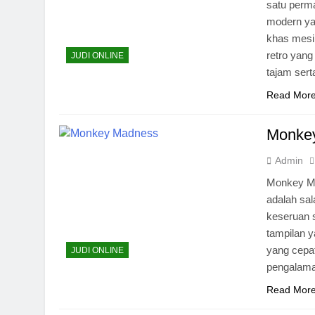
satu perm
modern ya
khas mesin
retro yang
JUDI ONLINE
tajam ser
Read Mor
Monke
Admin
Monkey Ma
adalah sal
keseruan 
tampilan y
yang cepat
JUDI ONLINE
pengalama
Read Mor