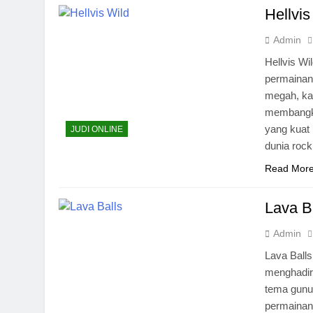
Hellvis
Admin
Hellvis Wi
permainan
megah, ka
membangki
yang kuat 
JUDI ONLINE
dunia rock
Read Mor
Lava B
Admin
Lava Balls
menghadir
tema gunu
permainan