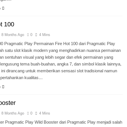
e
ot 100
8 Months Ago
0
4 Mins
00 Pragmatic Play Permainan Fire Hot 100 dari Pragmatic Play
lah satu slot klasik modern yang menghadirkan nuansa permainan
an sentuhan visual yang lebih segar dan efek permainan yang
Mengusung tema buah-buahan, angka 7, dan simbol klasik lainnya,
ini dirancang untuk memberikan sensasi slot tradisional namun
pertahankan kualitas…
e
ooster
8 Months Ago
0
4 Mins
er Pragmatic Play Wild Booster dari Pragmatic Play menjadi salah