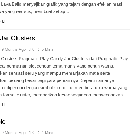
l, Lava Balls menyajikan grafik yang tajam dengan efek animasi
va yang realistis, membuat setiap…
e
Jar Clusters
9 Months Ago
0
5 Mins
Clusters Pragmatic Play Candy Jar Clusters dari Pragmatic Play
agai permainan slot dengan tema manis yang penuh warna,
kan sensasi seru yang mampu memanjakan mata serta
kan peluang besar bagi para pemainnya. Seperti namanya,
 ini dipenuhi dengan simbol-simbol permen beraneka warna yang
am format cluster, memberikan kesan segar dan menyenangkan…
e
ld
9 Months Ago
0
4 Mins