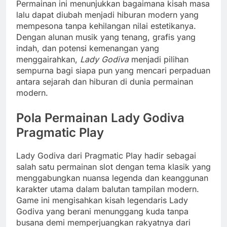
Permainan ini menunjukkan bagaimana kisah masa
lalu dapat diubah menjadi hiburan modern yang
mempesona tanpa kehilangan nilai estetikanya.
Dengan alunan musik yang tenang, grafis yang
indah, dan potensi kemenangan yang
menggairahkan,
Lady Godiva
menjadi pilihan
sempurna bagi siapa pun yang mencari perpaduan
antara sejarah dan hiburan di dunia permainan
modern.
Pola Permainan Lady Godiva
Pragmatic Play
Lady Godiva dari Pragmatic Play hadir sebagai
salah satu permainan slot dengan tema klasik yang
menggabungkan nuansa legenda dan keanggunan
karakter utama dalam balutan tampilan modern.
Game ini mengisahkan kisah legendaris Lady
Godiva yang berani menunggang kuda tanpa
busana demi memperjuangkan rakyatnya dari