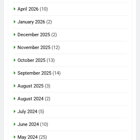
April 2026
(10)
January 2026
(2)
December 2025
(2)
November 2025
(12)
October 2025
(13)
September 2025
(14)
August 2025
(3)
August 2024
(2)
July 2024
(5)
June 2024
(10)
May 2024
(25)