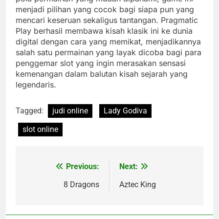
menjadi pilihan yang cocok bagi siapa pun yang
mencari keseruan sekaligus tantangan. Pragmatic
Play berhasil membawa kisah klasik ini ke dunia
digital dengan cara yang memikat, menjadikannya
salah satu permainan yang layak dicoba bagi para
penggemar slot yang ingin merasakan sensasi
kemenangan dalam balutan kisah sejarah yang
legendaris.
Tagged:
judi online
Lady Godiva
slot online
Previous:
Next:
Post
navigation
8 Dragons
Aztec King