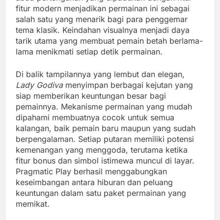
fitur modern menjadikan permainan ini sebagai
salah satu yang menarik bagi para penggemar
tema klasik. Keindahan visualnya menjadi daya
tarik utama yang membuat pemain betah berlama-
lama menikmati setiap detik permainan.
Di balik tampilannya yang lembut dan elegan,
Lady Godiva
menyimpan berbagai kejutan yang
siap memberikan keuntungan besar bagi
pemainnya. Mekanisme permainan yang mudah
dipahami membuatnya cocok untuk semua
kalangan, baik pemain baru maupun yang sudah
berpengalaman. Setiap putaran memiliki potensi
kemenangan yang menggoda, terutama ketika
fitur bonus dan simbol istimewa muncul di layar.
Pragmatic Play berhasil menggabungkan
keseimbangan antara hiburan dan peluang
keuntungan dalam satu paket permainan yang
memikat.