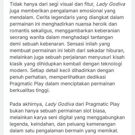
Tidak hanya dari segi visual dan fitur,
Lady Godiva
juga memberikan pengalaman emosional yang
mendalam. Cerita legendaris yang diangkat dalam
permainan ini menghadirkan nuansa heroik dan
romantis sekaligus, menggambarkan keberanian
seorang wanita dalam menghadapi tantangan
demi sebuah kebenaran. Sensasi inilah yang
membuat permainan ini lebih dari sekadar hiburan,
melainkan juga sebuah perjalanan menyusuri kisah
klasik yang dihidupkan kembali dengan teknologi
modern. Setiap detail kecil dihadirkan dengan
penuh perhatian, memperlihatkan dedikasi
Pragmatic Play dalam menciptakan permainan
berkualitas tinggi.
Pada akhirnya,
Lady Godiva
dari Pragmatic Play
bukan hanya sebuah permainan slot biasa,
melainkan karya seni digital yang menggabungkan
legenda, keindahan, dan peluang kemenangan
dalam satu pengalaman bermain yang memikat.