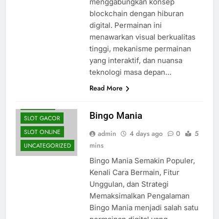
menggabungkan konsep
blockchain dengan hiburan
digital. Permainan ini
BONUS SLOT
menawarkan visual berkualitas
CASINO
tinggi, mekanisme permainan
JUDI ONLINE
yang interaktif, dan nuansa
LIVE CASINO
teknologi masa depan…
REVIEW SLOT
Read More
CASINO
SITUS JUDI
Bingo Mania
SLOT GACOR
SLOT ONLINE
admin
4 days ago
0
5
mins
UNCATEGORIZED
Bingo Mania Semakin Populer,
Kenali Cara Bermain, Fitur
Unggulan, dan Strategi
Memaksimalkan Pengalaman
Bingo Mania menjadi salah satu