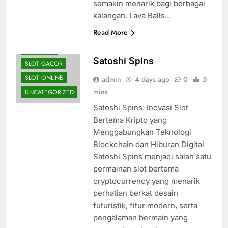
semakin menarik bagi berbagai
LIVE CASINO
kalangan. Lava Balls…
REVIEW SLOT
Read More
CASINO
SITUS JUDI
Satoshi Spins
SLOT GACOR
SLOT ONLINE
admin
4 days ago
0
5
mins
UNCATEGORIZED
Satoshi Spins: Inovasi Slot
Bertema Kripto yang
Menggabungkan Teknologi
Blockchain dan Hiburan Digital
Satoshi Spins menjadi salah satu
permainan slot bertema
cryptocurrency yang menarik
perhatian berkat desain
futuristik, fitur modern, serta
pengalaman bermain yang