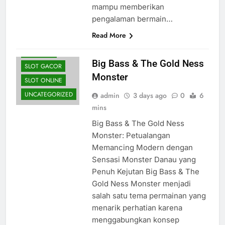
JUDI ONLINE
mampu memberikan
LIVE CASINO
pengalaman bermain…
REVIEW SLOT
Read More
CASINO
SITUS JUDI
Big Bass & The Gold Ness
SLOT GACOR
Monster
SLOT ONLINE
UNCATEGORIZED
admin
3 days ago
0
6
mins
Big Bass & The Gold Ness
Monster: Petualangan
Memancing Modern dengan
Sensasi Monster Danau yang
Penuh Kejutan Big Bass & The
Gold Ness Monster menjadi
salah satu tema permainan yang
menarik perhatian karena
menggabungkan konsep