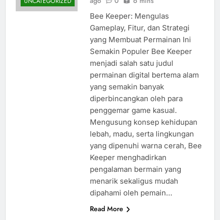
ago
0
6 mins
UNCATEGORIZED
Bee Keeper: Mengulas
Gameplay, Fitur, dan Strategi
yang Membuat Permainan Ini
Semakin Populer Bee Keeper
menjadi salah satu judul
permainan digital bertema alam
yang semakin banyak
diperbincangkan oleh para
penggemar game kasual.
Mengusung konsep kehidupan
lebah, madu, serta lingkungan
yang dipenuhi warna cerah, Bee
BONUS SLOT
Keeper menghadirkan
CASINO
pengalaman bermain yang
JUDI ONLINE
menarik sekaligus mudah
LIVE CASINO
dipahami oleh pemain…
REVIEW SLOT
Read More
CASINO