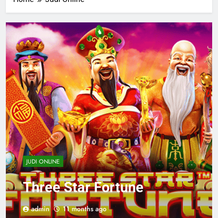
JUDI ONLINE
Three Star Fortune
admin
11 months ago