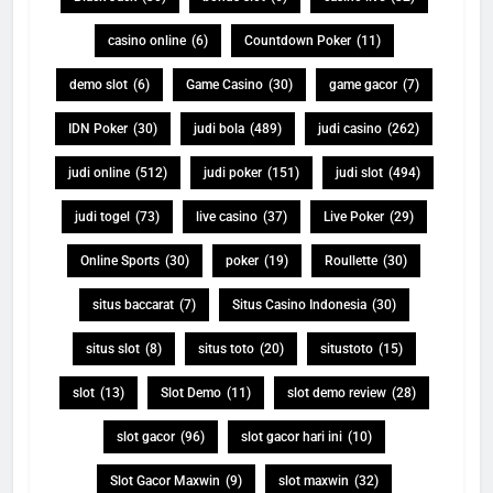
casino online
(6)
Countdown Poker
(11)
demo slot
(6)
Game Casino
(30)
game gacor
(7)
IDN Poker
(30)
judi bola
(489)
judi casino
(262)
judi online
(512)
judi poker
(151)
judi slot
(494)
judi togel
(73)
live casino
(37)
Live Poker
(29)
Online Sports
(30)
poker
(19)
Roullette
(30)
situs baccarat
(7)
Situs Casino Indonesia
(30)
situs slot
(8)
situs toto
(20)
situstoto
(15)
slot
(13)
Slot Demo
(11)
slot demo review
(28)
slot gacor
(96)
slot gacor hari ini
(10)
Slot Gacor Maxwin
(9)
slot maxwin
(32)