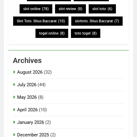
slot online
(78)
slot review
(8)
slot toto
(6)
Slot Toto. Situs Baccarat
(10)
slottoto. Situs Baccarat
(7)
togel online
(8)
toto togel
(8)
Archives
August 2026
(32)
July 2026
(44)
May 2026
(8)
April 2026
(10)
January 2026
(2)
December 2025
(2)