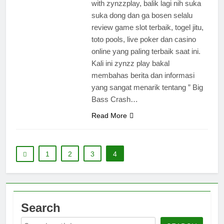
with zynzzplay, balik lagi nih suka
suka dong dan ga bosen selalu
review game slot terbaik, togel jitu,
toto pools, live poker dan casino
online yang paling terbaik saat ini.
Kali ini zynzz play bakal
membahas berita dan informasi
yang sangat menarik tentang ” Big
Bass Crash…
Read More
1
2
3
4
Search
Search