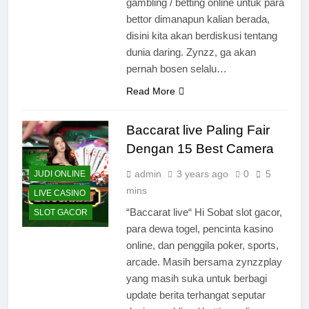
gambling / betting online untuk para
bettor dimanapun kalian berada,
disini kita akan berdiskusi tentang
dunia daring. Zynzz, ga akan
pernah bosen selalu…
Read More
Baccarat live Paling Fair
Dengan 15 Best Camera
admin
3 years ago
0
5
JUDI ONLINE
mins
LIVE CASINO
“Baccarat live“ Hi Sobat slot gacor,
SLOT GACOR
para dewa togel, pencinta kasino
online, dan penggila poker, sports,
arcade. Masih bersama zynzzplay
yang masih suka untuk berbagi
update berita terhangat seputar