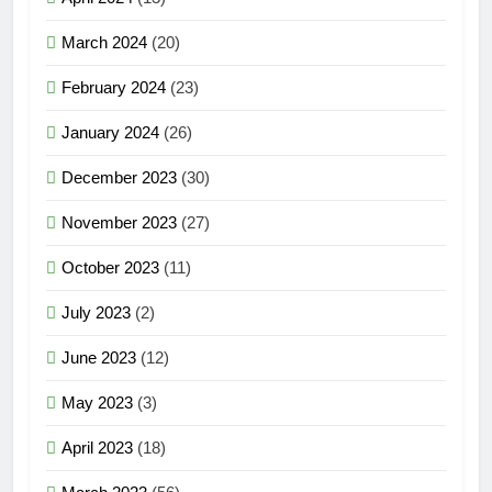
March 2024
(20)
February 2024
(23)
January 2024
(26)
December 2023
(30)
November 2023
(27)
October 2023
(11)
July 2023
(2)
June 2023
(12)
May 2023
(3)
April 2023
(18)