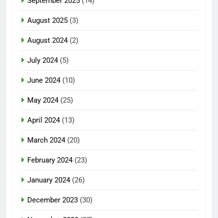
September 2025
(14)
August 2025
(3)
August 2024
(2)
July 2024
(5)
June 2024
(10)
May 2024
(25)
April 2024
(13)
March 2024
(20)
February 2024
(23)
January 2024
(26)
December 2023
(30)