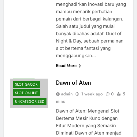
menghadirkan inovasi baru yang
mampu menarik perhatian
pemain dari berbagai kalangan.
Salah satu judul yang mulai
BONUS SLOT
banyak dibahas adalah Duel of
CASINO
Night & Day, sebuah permainan
JUDI ONLINE
slot bertema fantasi yang
LIVE CASINO
menggabungkan…
REVIEW SLOT
Read More
CASINO
SITUS JUDI
Dawn of Aten
SLOT GACOR
SLOT ONLINE
admin
1 week ago
0
5
mins
UNCATEGORIZED
Dawn of Aten: Mengenal Slot
Bertema Mesir Kuno dengan
Fitur Modern yang Semakin
Diminati Dawn of Aten menjadi