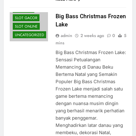
CASINO
SITUS JUDI
Big Bass Christmas Frozen
SLOT GACOR
Lake
SLOT ONLINE
UNCATEGORIZED
admin
2 weeks ago
0
5
mins
Big Bass Christmas Frozen Lake:
Sensasi Petualangan
Memancing di Danau Beku
Bertema Natal yang Semakin
Populer Big Bass Christmas
Frozen Lake menjadi salah satu
game bertema memancing
dengan nuansa musim dingin
yang berhasil menarik perhatian
banyak penggemar.
Menghadirkan latar danau yang
BONUS SLOT
membeku, dekorasi Natal,
CASINO