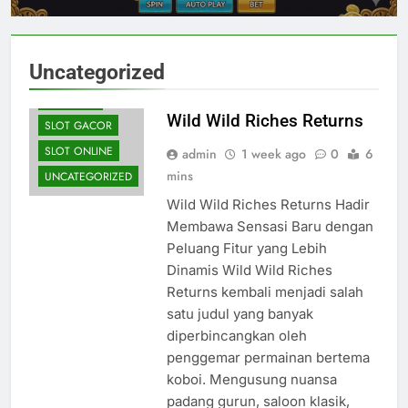
JUDI ONLINE
LIVE CASINO
REVIEW SLOT
Uncategorized
CASINO
SITUS JUDI
Wild Wild Riches Returns
SLOT GACOR
SLOT ONLINE
admin
1 week ago
0
6
mins
UNCATEGORIZED
Wild Wild Riches Returns Hadir
Membawa Sensasi Baru dengan
Peluang Fitur yang Lebih
Dinamis Wild Wild Riches
Returns kembali menjadi salah
satu judul yang banyak
diperbincangkan oleh
penggemar permainan bertema
koboi. Mengusung nuansa
padang gurun, saloon klasik,