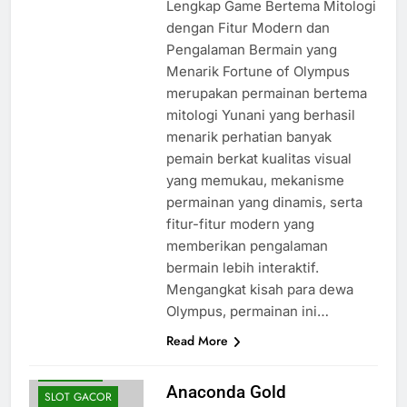
Lengkap Game Bertema Mitologi
dengan Fitur Modern dan
Pengalaman Bermain yang
Menarik Fortune of Olympus
merupakan permainan bertema
mitologi Yunani yang berhasil
menarik perhatian banyak
pemain berkat kualitas visual
yang memukau, mekanisme
permainan yang dinamis, serta
fitur-fitur modern yang
BONUS SLOT
memberikan pengalaman
CASINO
bermain lebih interaktif.
JUDI ONLINE
Mengangkat kisah para dewa
LIVE CASINO
Olympus, permainan ini…
REVIEW SLOT
Read More
CASINO
SITUS JUDI
Anaconda Gold
SLOT GACOR