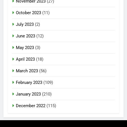
November 2023
(27)
October 2023
(11)
July 2023
(2)
June 2023
(12)
May 2023
(3)
April 2023
(18)
March 2023
(56)
February 2023
(109)
January 2023
(210)
December 2022
(115)