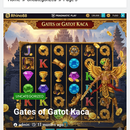
UNCATEGORIZED
Gates of Gatot Kaca
BONUS SLOT
CASINO
admin
11 months ago