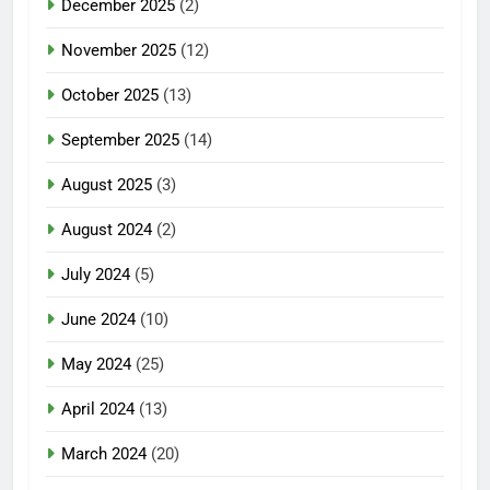
December 2025
(2)
November 2025
(12)
October 2025
(13)
September 2025
(14)
August 2025
(3)
August 2024
(2)
July 2024
(5)
June 2024
(10)
May 2024
(25)
April 2024
(13)
March 2024
(20)