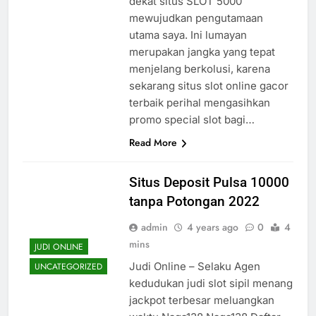
dekat situs SLOT 5000
mewujudkan pengutamaan
utama saya. Ini lumayan
merupakan jangka yang tepat
menjelang berkolusi, karena
sekarang situs slot online gacor
terbaik perihal mengasihkan
promo special slot bagi…
Read More
Situs Deposit Pulsa 10000
tanpa Potongan 2022
admin
4 years ago
0
4
mins
JUDI ONLINE
Judi Online – Selaku Agen
UNCATEGORIZED
kedudukan judi slot sipil menang
jackpot terbesar meluangkan