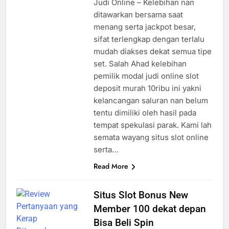
Judi Online – Kelebihan nan
ditawarkan bersama saat
menang serta jackpot besar,
sifat terlengkap dengan terlalu
mudah diakses dekat semua tipe
set. Salah Ahad kelebihan
pemilik modal judi online slot
deposit murah 10ribu ini yakni
kelancangan saluran nan belum
tentu dimiliki oleh hasil pada
tempat spekulasi parak. Kami lah
semata wayang situs slot online
serta…
Read More
Situs Slot Bonus New
Member 100 dekat depan
Bisa Beli Spin