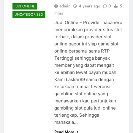
admin
4 years ago
0
5
JUDI ONLINE
mins
UNCATEGORIZED
Judi Online – Provider habanero
mencorakkan provider situs slot
terbaik, dalam provider slot
online gacor ini siap game slot
online bersama-sama RTP
Tertinggi sehingga banyak
member yang dapat mengait
kelebihan lewat payah mudah.
Kami Laskar89 sama dengan
kesukaan tempat leveransir
gambling slot online yang
menawarkan kau pertunjukan
gambling slot pula judi online
terlengkap. Sehingga
manakala…
Read More