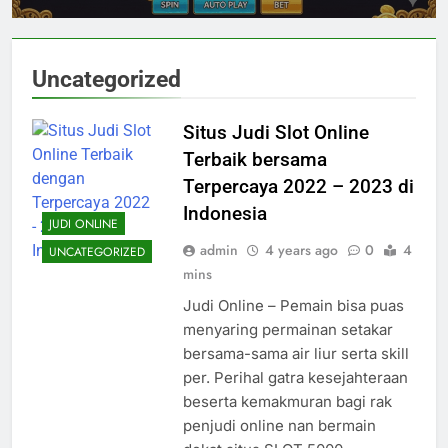
Uncategorized
Situs Judi Slot Online
Terbaik bersama
Terpercaya 2022 – 2023 di
Indonesia
JUDI ONLINE
admin
4 years ago
0
4
UNCATEGORIZED
mins
Judi Online – Pemain bisa puas
menyaring permainan setakar
bersama-sama air liur serta skill
per. Perihal gatra kesejahteraan
beserta kemakmuran bagi rak
penjudi online nan bermain