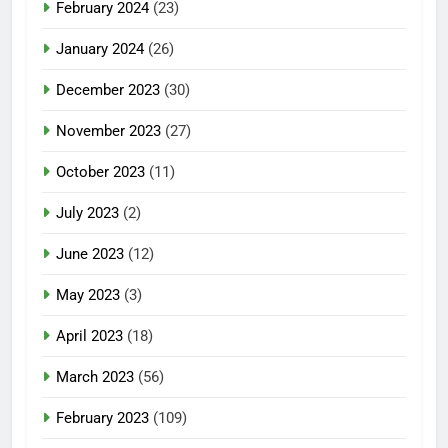
February 2024
(23)
January 2024
(26)
December 2023
(30)
November 2023
(27)
October 2023
(11)
July 2023
(2)
June 2023
(12)
May 2023
(3)
April 2023
(18)
March 2023
(56)
February 2023
(109)