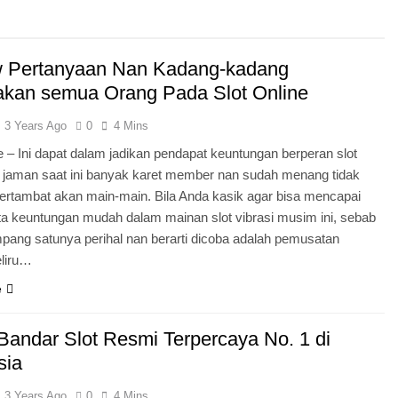
Hot to Burn
Gem Elevator
10 Months Ago
10 Months Ago
Pack
Cash Patrol
Forge of O
 Pertanyaan Nan Kadang-kadang
10 Months Ago
10 Months Ago
akan semua Orang Pada Slot Online
rfall Megaways
Volcano Goddess
3 Years Ago
0
4 Mins
10 Months Ago
za
Sticky Bees
Club Tropica
e – Ini dapat dalam jadikan pendapat keuntungan berperan slot
10 Months Ago
10 Months Ago
h jaman saat ini banyak karet member nan sudah menang tidak
k
Reel Banks
Three Star For
ertambat akan main-main. Bila Anda kasik agar bisa mencapai
11 Months Ago
11 Months Ago
ta keuntungan mudah dalam mainan slot vibrasi musim ini, sebab
y
JaJanan Pasar
Nexus Starli
pang satunya perihal nan berarti dicoba adalah pemusatan
eliru…
11 Months Ago
11 Months Ago
ot Kaca
Gates of Gatot Kaca
Gemstones
e
11 Months Ago
11 Months Ago
une Remast Play’n GO
Gold Rush Cowboys
 Bandar Slot Resmi Terpercaya No. 1 di
1 Year Ago
sia
ter
Big Bass & The Gold Ness Monster
Mermaid’s 
3 Days Ago
3 Days Ago
3 Years Ago
0
4 Mins