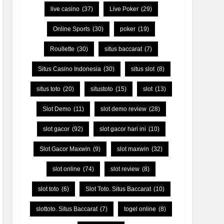
live casino
(37)
Live Poker
(29)
Online Sports
(30)
poker
(19)
Roullette
(30)
situs baccarat
(7)
Situs Casino Indonesia
(30)
situs slot
(8)
situs toto
(20)
situstoto
(15)
slot
(13)
Slot Demo
(11)
slot demo review
(28)
slot gacor
(92)
slot gacor hari ini
(10)
Slot Gacor Maxwin
(9)
slot maxwin
(32)
slot online
(74)
slot review
(8)
slot toto
(6)
Slot Toto. Situs Baccarat
(10)
slottoto. Situs Baccarat
(7)
togel online
(8)