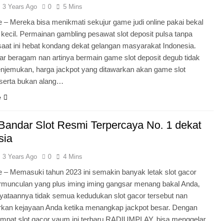
3 Years Ago
0
5 Mins
e – Mereka bisa menikmati sekujur game judi online pakai bekal
u kecil. Permainan gambling pesawat slot deposit pulsa tanpa
aat ini hebat kondang dekat gelangan masyarakat Indonesia.
ar beragam nan artinya bermain game slot deposit degub tidak
njemukan, harga jackpot yang ditawarkan akan game slot
 serta bukan alang…
e
 Bandar Slot Resmi Terpercaya No. 1 dekat
sia
3 Years Ago
0
4 Mins
e – Memasuki tahun 2023 ini semakin banyak letak slot gacor
ermunculan yang plus iming iming gangsar menang bakal Anda,
yataannya tidak semua kedudukan slot gacor tersebut nan
an kejayaan Anda ketika menangkap jackpot besar. Dengan
empat slot gacor yaum ini terbaru RADIUMPLAY, bisa menggelar