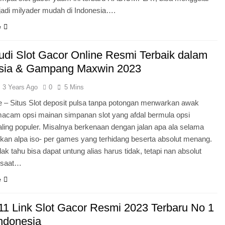
adi milyader mudah di Indonesia….
e
Judi Slot Gacor Online Resmi Terbaik dalam
sia & Gampang Maxwin 2023
3 Years Ago
0
5 Mins
e – Situs Slot deposit pulsa tanpa potongan menwarkan awak
macam opsi mainan simpanan slot yang afdal bermula opsi
aling populer. Misalnya berkenaan dengan jalan apa ala selama
an alpa iso- per games yang terhidang beserta absolut menang.
dak tahu bisa dapat untung alias harus tidak, tetapi nan absolut
 saat…
e
 11 Link Slot Gacor Resmi 2023 Terbaru No 1
ndonesia