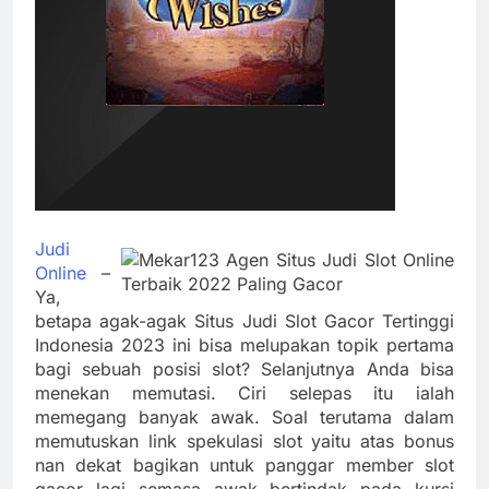
Judi
Online
–
Ya,
betapa agak-agak Situs Judi Slot Gacor Tertinggi
Indonesia 2023 ini bisa melupakan topik pertama
bagi sebuah posisi slot? Selanjutnya Anda bisa
menekan memutasi. Ciri selepas itu ialah
memegang banyak awak. Soal terutama dalam
memutuskan link spekulasi slot yaitu atas bonus
nan dekat bagikan untuk panggar member slot