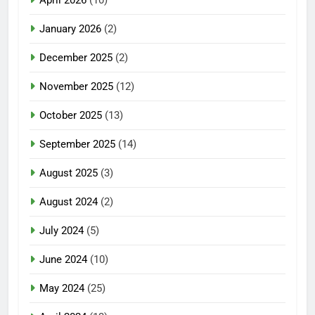
January 2026
(2)
December 2025
(2)
November 2025
(12)
October 2025
(13)
September 2025
(14)
August 2025
(3)
August 2024
(2)
July 2024
(5)
June 2024
(10)
May 2024
(25)