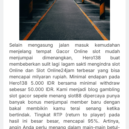
Selain mengasung jalan masuk kemudahan
menjelang tempat Gacor Online slot mudah
menjumpai dimenangkan, Hero138 buat
membeberkan sulit lagi lagam sakti mengindra slot
Online dan Slot Online24jam terbesar yang bisa
mencapai milyaran rupiah. Minimal endapan pada
Hero138 5.000 IDR bersama minimal withdraw
sebesar 50.000 IDR. Kami menjadi blog gambling
slot gacor sepele menang slot88 dipercaya punya
banyak bonus menjumpai member baru dengan
bakal membikin kamu terai senang ketika
bertindak. Tingkat RTP (return to player) pada
hasil ini besar besar, mencapai 95%. Artinya,
angin Anda perlu menang dalam main-main betul-