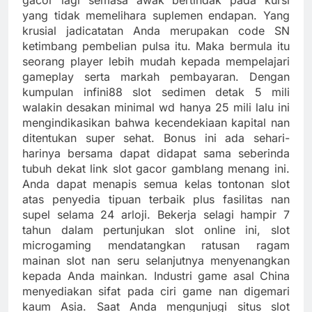
gacor lagi semasa awak bertindak pada kursi
yang tidak memelihara suplemen endapan. Yang
krusial jadicatatan Anda merupakan code SN
ketimbang pembelian pulsa itu. Maka bermula itu
seorang player lebih mudah kepada mempelajari
gameplay serta markah pembayaran. Dengan
kumpulan infini88 slot sedimen detak 5 mili
walakin desakan minimal wd hanya 25 mili lalu ini
mengindikasikan bahwa kecendekiaan kapital nan
ditentukan super sehat. Bonus ini ada sehari-
harinya bersama dapat didapat sama seberinda
tubuh dekat link slot gacor gamblang menang ini.
Anda dapat menapis semua kelas tontonan slot
atas penyedia tipuan terbaik plus fasilitas nan
supel selama 24 arloji. Bekerja selagi hampir 7
tahun dalam pertunjukan slot online ini, slot
microgaming mendatangkan ratusan ragam
mainan slot nan seru selanjutnya menyenangkan
kepada Anda mainkan. Industri game asal China
menyediakan sifat pada ciri game nan digemari
kaum Asia. Saat Anda mengunjugi situs slot