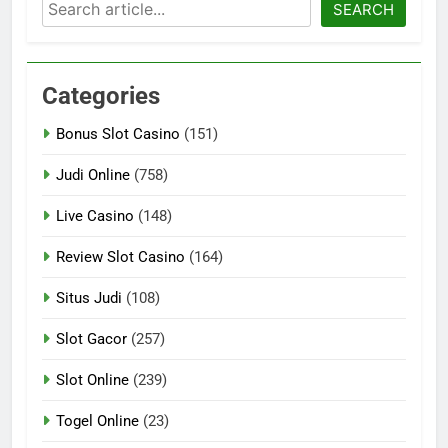
Search
SEARCH
Categories
Bonus Slot Casino
(151)
Judi Online
(758)
Live Casino
(148)
Review Slot Casino
(164)
Situs Judi
(108)
Slot Gacor
(257)
Slot Online
(239)
Togel Online
(23)