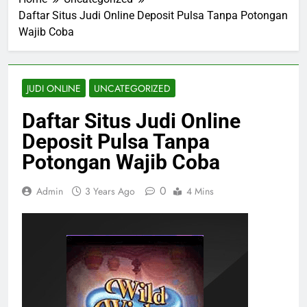
Daftar Situs Judi Online Deposit Pulsa Tanpa Potongan
Wajib Coba
JUDI ONLINE
UNCATEGORIZED
Daftar Situs Judi Online
Deposit Pulsa Tanpa
Potongan Wajib Coba
0
Admin
3 Years Ago
4 Mins