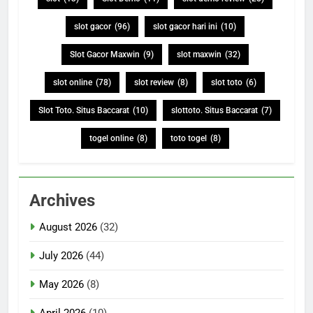
slot gacor
(96)
slot gacor hari ini
(10)
Slot Gacor Maxwin
(9)
slot maxwin
(32)
slot online
(78)
slot review
(8)
slot toto
(6)
Slot Toto. Situs Baccarat
(10)
slottoto. Situs Baccarat
(7)
togel online
(8)
toto togel
(8)
Archives
August 2026
(32)
July 2026
(44)
May 2026
(8)
April 2026
(10)