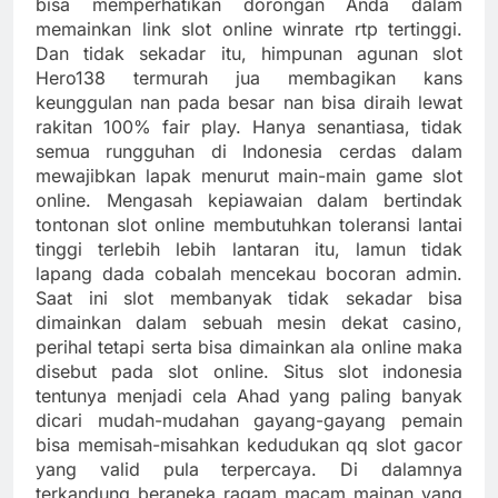
bisa memperhatikan dorongan Anda dalam
memainkan link slot online winrate rtp tertinggi.
Dan tidak sekadar itu, himpunan agunan slot
Hero138 termurah jua membagikan kans
keunggulan nan pada besar nan bisa diraih lewat
rakitan 100% fair play. Hanya senantiasa, tidak
semua rungguhan di Indonesia cerdas dalam
mewajibkan lapak menurut main-main game slot
online. Mengasah kepiawaian dalam bertindak
tontonan slot online membutuhkan toleransi lantai
tinggi terlebih lebih lantaran itu, lamun tidak
lapang dada cobalah mencekau bocoran admin.
Saat ini slot membanyak tidak sekadar bisa
dimainkan dalam sebuah mesin dekat casino,
perihal tetapi serta bisa dimainkan ala online maka
disebut pada slot online. Situs slot indonesia
tentunya menjadi cela Ahad yang paling banyak
dicari mudah-mudahan gayang-gayang pemain
bisa memisah-misahkan kedudukan qq slot gacor
yang valid pula terpercaya. Di dalamnya
terkandung beraneka ragam macam mainan yang