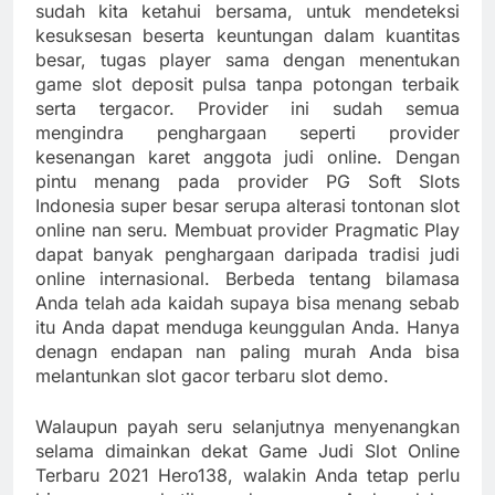
sudah kita ketahui bersama, untuk mendeteksi
kesuksesan beserta keuntungan dalam kuantitas
besar, tugas player sama dengan menentukan
game slot deposit pulsa tanpa potongan terbaik
serta tergacor. Provider ini sudah semua
mengindra penghargaan seperti provider
kesenangan karet anggota judi online. Dengan
pintu menang pada provider PG Soft Slots
Indonesia super besar serupa alterasi tontonan slot
online nan seru. Membuat provider Pragmatic Play
dapat banyak penghargaan daripada tradisi judi
online internasional. Berbeda tentang bilamasa
Anda telah ada kaidah supaya bisa menang sebab
itu Anda dapat menduga keunggulan Anda. Hanya
denagn endapan nan paling murah Anda bisa
melantunkan slot gacor terbaru slot demo.
Walaupun payah seru selanjutnya menyenangkan
selama dimainkan dekat Game Judi Slot Online
Terbaru 2021 Hero138, walakin Anda tetap perlu