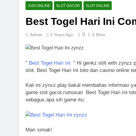
Sky Bounty
JUDI ONLINE
SLOT GACOR
SLOT ONLINE
10 Months Ago
Best Togel Hari Ini Co
Wolf Gold 4 
10 Months Ago
0
Admin
3 Years Ago
6 Mins
Raging Wate
10 Months Ago
Fortune of Gi
10 Months Ago
”
Best Togel Hari Ini
” Hi genkz still with zynzz
Hockey Attac
slot, Best Togel Hari Ini toto dan casino online ter
11 Months Ago
Jade Butterfl
Kali ini zynzz play bakal membahas informasi yan
11 Months Ago
game slot gacor,rumusan Best Togel Hari Ini tot
Gates of Gat
sebagus apa sih game itu:
11 Months Ago
Lady of Fort
1 Year Ago
Mermaid’s Treasure Tro
Mari simak!
3 Days Ago