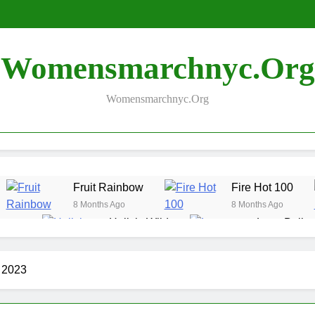
Womensmarchnyc.org
Womensmarchnyc.org
Fruit Rainbow
Fire Hot 100
8 Months Ago
8 Months Ago
ness
Hellvis Wild
Lava Balls
9 Months Ago
9 Months Ago
Aztec King
Lady Godiva
e 2023
9 Months Ago
9 Months Ago
e 2
Pub Kings
Fishin Reels
9 Months Ago
9 Months Ago