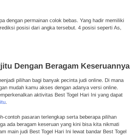
pa dengan permainan colok bebas. Yang hadir memiliki
iksi posisi dari angka tersebut. 4 posisi seperti As,
erjitu Dengan Beragam Keseruannya
njadi pilihan bagi banyak pecinta judi online. Di mana
engan mudah kamu akses dengan adanya versi online.
kenalkan aktivitas Best Togel Hari Ini yang dapat
itu
.
-contoh pasaran terlengkap serta beberapa pilihan
ga ada beragam keseruan yang kini bisa kita nikmati
main judi Best Togel Hari Ini lewat bandar Best Togel