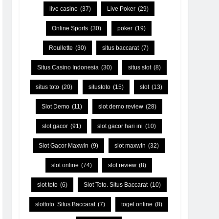
live casino
(37)
Live Poker
(29)
Online Sports
(30)
poker
(19)
Roullette
(30)
situs baccarat
(7)
Situs Casino Indonesia
(30)
situs slot
(8)
situs toto
(20)
situstoto
(15)
slot
(13)
Slot Demo
(11)
slot demo review
(28)
slot gacor
(91)
slot gacor hari ini
(10)
Slot Gacor Maxwin
(9)
slot maxwin
(32)
slot online
(74)
slot review
(8)
slot toto
(6)
Slot Toto. Situs Baccarat
(10)
slottoto. Situs Baccarat
(7)
togel online
(8)