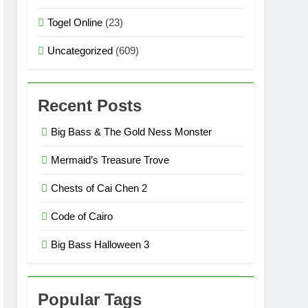
Super Scatter
Togel Online
(23)
Uncategorized
(609)
Recent Posts
Big Bass & The Gold Ness Monster
Mermaid’s Treasure Trove
Chests of Cai Chen 2
Code of Cairo
Big Bass Halloween 3
Popular Tags