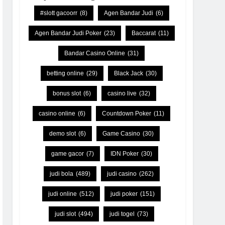
#slott gacoorr
(8)
Agen Bandar Judi
(6)
Agen Bandar Judi Poker
(23)
Baccarat
(11)
Bandar Casino Online
(31)
betting online
(29)
Black Jack
(30)
bonus slot
(6)
casino live
(32)
casino online
(6)
Countdown Poker
(11)
demo slot
(6)
Game Casino
(30)
game gacor
(7)
IDN Poker
(30)
judi bola
(489)
judi casino
(262)
judi online
(512)
judi poker
(151)
judi slot
(494)
judi togel
(73)