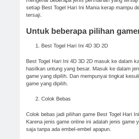
mengenal beberapa jenis permainan yang tersaj
setiap Best Togel Hari Ini Mania kerap mampu
tersaji.
Untuk beberapa pilihan gamen
Best Togel Hari Ini 4D 3D 2D
Best Togel Hari Ini 4D 3D 2D masuk ke dalam kat
hasilkan untung yang besar. Masuk ke dalam je
game yang dipilih. Dan mempunyai tingkat kesuli
game yang dipilih.
Colok Bebas
Colok bebas jadi pilihan game Best Togel Hari I
Karena jenis game online ini adalah jenis game
saja tanpa ada embel-embel apapun.