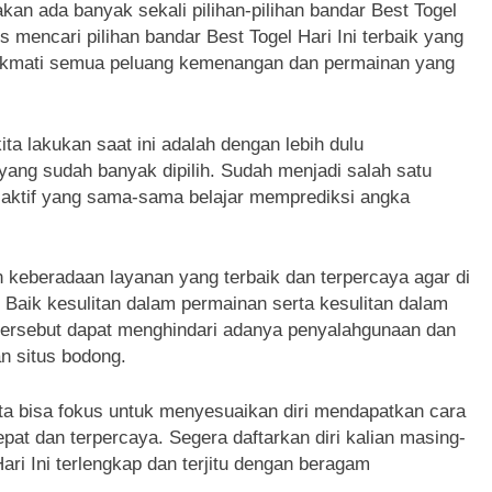
kan ada banyak sekali pilihan-pilihan bandar Best Togel
rus mencari pilihan bandar Best Togel Hari Ini terbaik yang
nikmati semua peluang kemenangan dan permainan yang
ta lakukan saat ini adalah dengan lebih dulu
yang sudah banyak dipilih. Sudah menjadi salah satu
n aktif yang sama-sama belajar memprediksi angka
n keberadaan layanan yang terbaik dan terpercaya agar di
. Baik kesulitan dalam permainan serta kesulitan dalam
tersebut dapat menghindari adanya penyalahgunaan dan
n situs bodong.
ta bisa fokus untuk menyesuaikan diri mendapatkan cara
tepat dan terpercaya. Segera daftarkan diri kalian masing-
Hari Ini terlengkap dan terjitu dengan beragam