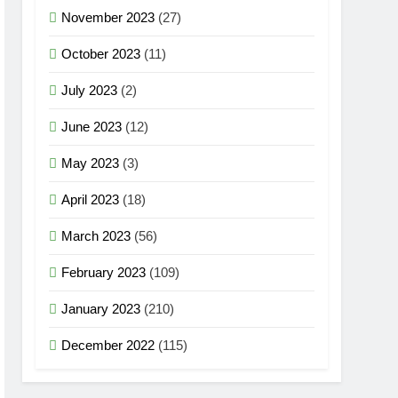
November 2023
(27)
October 2023
(11)
July 2023
(2)
June 2023
(12)
May 2023
(3)
April 2023
(18)
March 2023
(56)
February 2023
(109)
January 2023
(210)
December 2022
(115)