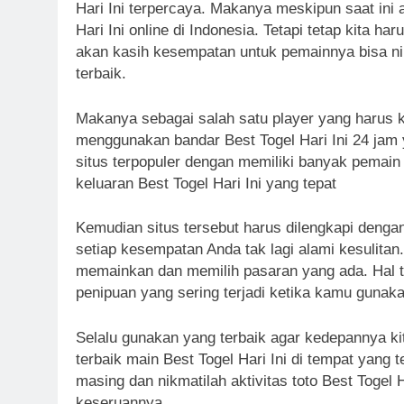
Hari Ini terpercaya. Makanya meskipun saat ini a
Hari Ini online di Indonesia. Tetapi tetap kita ha
akan kasih kesempatan untuk pemainnya bisa 
terbaik.
Makanya sebagai salah satu player yang harus ki
menggunakan bandar Best Togel Hari Ini 24 jam 
situs terpopuler dengan memiliki banyak pemai
keluaran Best Togel Hari Ini yang tepat
Kemudian situs tersebut harus dilengkapi denga
setiap kesempatan Anda tak lagi alami kesulitan
memainkan dan memilih pasaran yang ada. Hal 
penipuan yang sering terjadi ketika kamu gunaka
Selalu gunakan yang terbaik agar kedepannya ki
terbaik main Best Togel Hari Ini di tempat yang 
masing dan nikmatilah aktivitas toto Best Togel 
keseruannya.