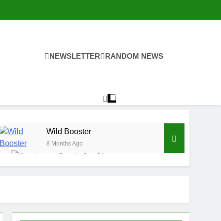
NEWSLETTER
RANDOM NEWS
Wild Booster
8 Months Ago
Candy Jar Clusters
9 Months Ago
8 Dragons
9 Months Ago
Gods of Giza
10 Months Ago