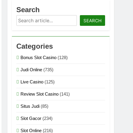
Blitz Super Wheel
Search
10 Months Ago
Search
lympus
SEARCH
Wild Hop and Drop
10 Months Ago
Categories
na
Mahjong Panda
Bonus Slot Casino
(128)
10 Months Ago
tune
Asgard
Judi Online
(735)
11 Months Ago
ght Prince
Live Casino
(125)
Review Slot Casino
(141)
 Gold
Lucky Tiger 1000
1 Year Ago
Situs Judi
(85)
Big Bass & The Gold Ness Monster
3 Days Ago
Slot Gacor
(234)
Bass Halloween 3
Lava Balls
Slot Online
(216)
s Ago
3 Days Ago