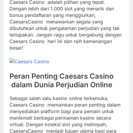
Caesars Casino adalah pilihan yang tepat.
Dengan lebih dari 1.000 slot yang menarik dan
bonus pendaftaran yang menggiurkan,
CaesarsCasino menawarkan segala yang
dibutuhkan untuk pengalaman perjudian yang tak
terlupakan. Jangan ragu untuk bergabung dengan
Caesars Casino hari ini dan raih kemenangan
besar!
Peran Penting Caesars Casino
dalam Dunia Perjudian Online
Sebagai salah satu kasino online terkemuka,
Caesars Casino memainkan peran penting dalam
menyediakan platform bagi para pemain untuk
menikmati berbagai permainan kasino secara
virtual. Dengan koleksi slot yang melimpah,
CaesarsCasino menjadi tujuan utama bagi para