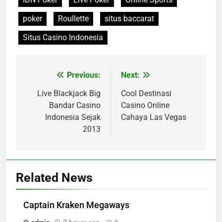
poker
Roullette
situs baccarat
Situs Casino Indonesia
Previous:
Next:
Post
navigation
Live Blackjack Big
Cool Destinasi
Bandar Casino
Casino Online
Indonesia Sejak
Cahaya Las Vegas
2013
Related News
Captain Kraken Megaways