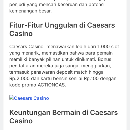
penjudi yang mencari keseruan dan potensi
kemenangan besar.
Fitur-Fitur Unggulan di Caesars
Casino
Caesars Casino menawarkan lebih dari 1.000 slot
yang menarik, memastikan bahwa para pemain
memiliki banyak pilihan untuk dinikmati. Bonus
pendaftaran mereka juga sangat menggiurkan,
termasuk penawaran deposit match hingga
Rp.2,000 dan kartu bensin senilai Rp.100 dengan
kode promo ACTIONCAS.
Keuntungan Bermain di Caesars
Casino