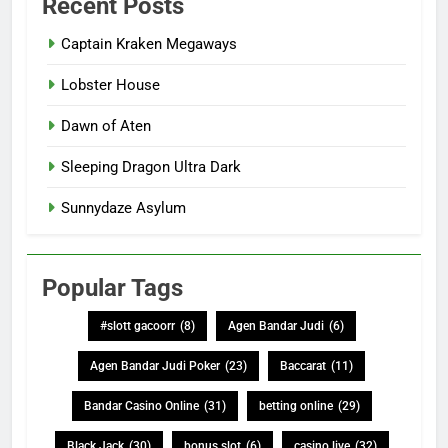
Recent Posts
Captain Kraken Megaways
Lobster House
Dawn of Aten
Sleeping Dragon Ultra Dark
Sunnydaze Asylum
Popular Tags
#slott gacoorr
(8)
Agen Bandar Judi
(6)
Agen Bandar Judi Poker
(23)
Baccarat
(11)
Bandar Casino Online
(31)
betting online
(29)
Black Jack
(30)
bonus slot
(6)
casino live
(32)