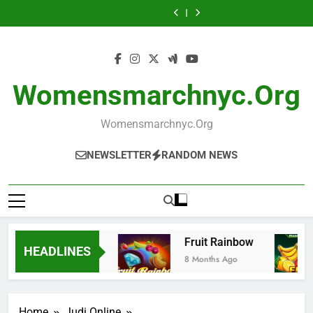
Sleeping Dragon
Captain Kraken
Skip
Ultra Dark
Megaways
Lobster House
Dawn of Aten
to
Sleeping Dragon
Ultra Dark
content
Womensmarchnyc.org
Womensmarchnyc.org
NEWSLETTER
RANDOM NEWS
Hot Chilli
Fruit Rainbow
HEADLINES
8 Months Ago
8 Months Ago
Home
Judi Online