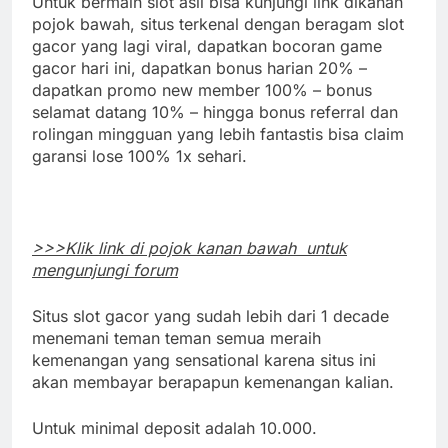
Untuk bermain slot asli bisa kunjungi link dikanan
pojok bawah, situs terkenal dengan beragam slot
gacor yang lagi viral, dapatkan bocoran game
gacor hari ini, dapatkan bonus harian 20% –
dapatkan promo new member 100% – bonus
selamat datang 10% – hingga bonus referral dan
rolingan mingguan yang lebih fantastis bisa claim
garansi lose 100% 1x sehari.
>>>Klik link di pojok kanan bawah untuk
mengunjungi forum
Situs slot gacor yang sudah lebih dari 1 decade
menemani teman teman semua meraih
kemenangan yang sensational karena situs ini
akan membayar berapapun kemenangan kalian.
Untuk minimal deposit adalah 10.000.