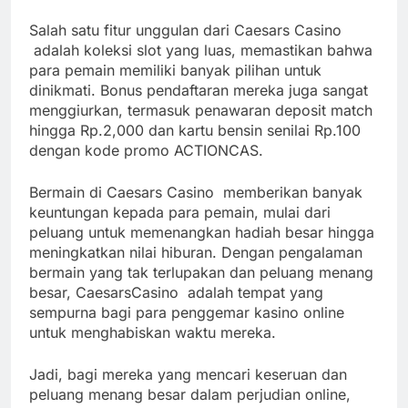
Salah satu fitur unggulan dari Caesars Casino
adalah koleksi slot yang luas, memastikan bahwa
para pemain memiliki banyak pilihan untuk
dinikmati. Bonus pendaftaran mereka juga sangat
menggiurkan, termasuk penawaran deposit match
hingga Rp.2,000 dan kartu bensin senilai Rp.100
dengan kode promo ACTIONCAS.
Bermain di Caesars Casino memberikan banyak
keuntungan kepada para pemain, mulai dari
peluang untuk memenangkan hadiah besar hingga
meningkatkan nilai hiburan. Dengan pengalaman
bermain yang tak terlupakan dan peluang menang
besar, CaesarsCasino adalah tempat yang
sempurna bagi para penggemar kasino online
untuk menghabiskan waktu mereka.
Jadi, bagi mereka yang mencari keseruan dan
peluang menang besar dalam perjudian online,