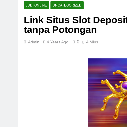
Sky Bounty
JUDI ONLINE
UNCATEGORIZED
10 Months Ago
Link Situs Slot Deposi
Wolf Gold 4 
tanpa Potongan
10 Months Ago
Raging Wate
10 Months Ago
0
Admin
4 Years Ago
4 Mins
Fortune of Gi
10 Months Ago
Hockey Attac
11 Months Ago
Jade Butterfl
11 Months Ago
Gates of Gat
11 Months Ago
Lady of Fort
1 Year Ago
Fortune Ace Super Scat
6 Hours Ago