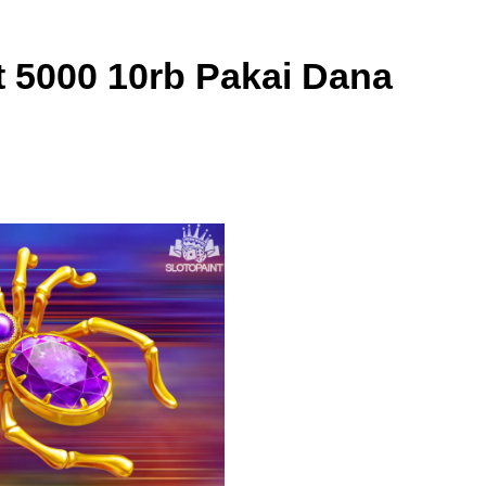
Hot to Burn
Gem Elevator
10 Months Ago
10 Months Ago
t 5000 10rb Pakai Dana
Pack
Cash Patrol
Forge of O
10 Months Ago
10 Months Ago
rfall Megaways
Volcano Goddess
10 Months Ago
za
Sticky Bees
Club Tropica
10 Months Ago
10 Months Ago
k
Reel Banks
Three Star For
11 Months Ago
11 Months Ago
y
JaJanan Pasar
Nexus Starli
11 Months Ago
11 Months Ago
ot Kaca
Gates of Gatot Kaca
Gemstones
11 Months Ago
11 Months Ago
une Remast Play’n GO
Gold Rush Cowboys
1 Year Ago
ter
Big Bass & The Gold Ness Monster
Mermaid’s 
3 Days Ago
3 Days Ago