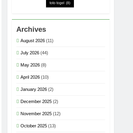
toto togel
(8)
Archives
August 2026
(11)
July 2026
(44)
May 2026
(8)
April 2026
(10)
January 2026
(2)
December 2025
(2)
November 2025
(12)
October 2025
(13)