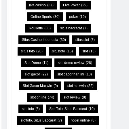
live casino
(37)
Live Poker
(29)
Online Sports
(30)
poker
(19)
Roullette
(30)
situs baccarat
(7)
Situs Casino Indonesia
(30)
situs slot
(8)
situs toto
(20)
situstoto
(15)
slot
(13)
Slot Demo
(11)
slot demo review
(28)
slot gacor
(92)
slot gacor hari ini
(10)
Slot Gacor Maxwin
(9)
slot maxwin
(32)
slot online
(74)
slot review
(8)
slot toto
(6)
Slot Toto. Situs Baccarat
(10)
slottoto. Situs Baccarat
(7)
togel online
(8)