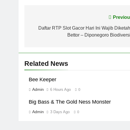
Post
Previou
navigation
Daftar RTP Slot Gacor Hari Ini Wajib Diketah
Bettor – Diponegoro Biodiversi
Related News
Bee Keeper
Admin
6 Hours Ago
0
Big Bass & The Gold Ness Monster
Admin
3 Days Ago
0