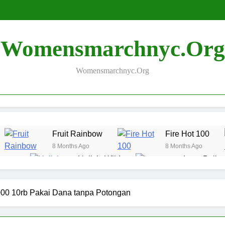
Womensmarchnyc.org
Womensmarchnyc.org
Fruit Rainbow
Fire Hot 100
8 Months Ago
8 Months Ago
ness
Hellvis Wild
Lava Balls
9 Months Ago
9 Months Ago
Aztec King
Lady Godiva
5000 10rb Pakai Dana tanpa Potongan
9 Months Ago
9 Months Ago
e 2
Pub Kings
Fishin Reels
9 Months Ago
9 Months Ago