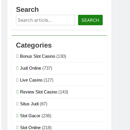
Blitz Super Wheel
Search
10 Months Ago
Search
lympus
SEARCH
Wild Hop and Drop
10 Months Ago
Categories
na
Mahjong Panda
Bonus Slot Casino
(130)
10 Months Ago
tune
Asgard
Judi Online
(737)
11 Months Ago
ght Prince
Live Casino
(127)
Review Slot Casino
(143)
 Gold
Lucky Tiger 1000
1 Year Ago
Situs Judi
(87)
Bee Keeper
6 Hours Ago
Slot Gacor
(236)
Treasure Trove
Slot Online
(218)