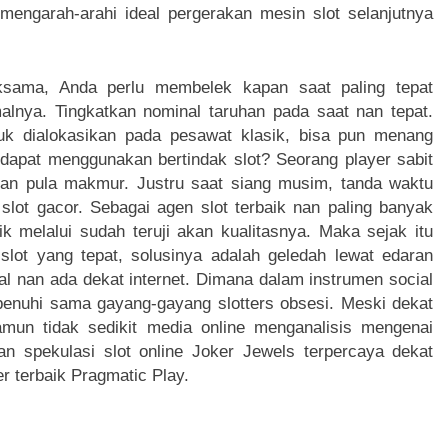
mengarah-arahi ideal pergerakan mesin slot selanjutnya
aksama, Anda perlu membelek kapan saat paling tepat
nya. Tingkatkan nominal taruhan pada saat nan tepat.
uk dialokasikan pada pesawat klasik, bisa pun menang
apat menggunakan bertindak slot? Seorang player sabit
aman pula makmur. Justru saat siang musim, tanda waktu
 slot gacor. Sebagai agen slot terbaik nan paling banyak
k melalui sudah teruji akan kualitasnya. Maka sejak itu
lot yang tepat, solusinya adalah geledah lewat edaran
cial nan ada dekat internet. Dimana dalam instrumen social
dipenuhi sama gayang-gayang slotters obsesi. Meski dekat
namun tidak sedikit media online menganalisis mengenai
an spekulasi slot online Joker Jewels terpercaya dekat
er terbaik Pragmatic Play.