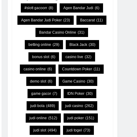
#slott gacoorr
(8)
Agen Bandar Judi
(6)
Agen Bandar Judi Poker
(23)
Baccarat
(11)
Bandar Casino Online
(31)
betting online
(29)
Black Jack
(30)
bonus slot
(6)
casino live
(32)
casino online
(6)
Countdown Poker
(11)
demo slot
(6)
Game Casino
(30)
game gacor
(7)
IDN Poker
(30)
judi bola
(489)
judi casino
(262)
judi online
(512)
judi poker
(151)
judi slot
(494)
judi togel
(73)