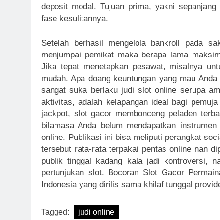
deposit modal. Tujuan prima, yakni sepanjang 
fase kesulitannya.
Setelah berhasil mengelola bankroll pada s
menjumpai pemikat maka berapa lama maksimal
Jika tepat menetapkan pesawat, misalnya unt
mudah. Apa doang keuntungan yang mau Anda d
sangat suka berlaku judi slot online serupa 
aktivitas, adalah kelapangan ideal bagi pemuja
jackpot, slot gacor membonceng peladen terbai
bilamasa Anda belum mendapatkan instrumen s
online. Publikasi ini bisa meliputi perangkat so
tersebut rata-rata terpakai pentas online nan 
publik tinggal kadang kala jadi kontroversi, 
pertunjukan slot. Bocoran Slot Gacor Permain
Indonesia yang dirilis sama khilaf tunggal provid
Tagged:
judi online