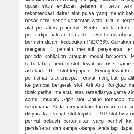
tipuan situs endapan getaran ini terus terk
rekomendasi daftar slot pulsa yang menghibah
besar demi setiap kontestan wafa. Hal ini terja
alat perkakas progresif. Berikut ini kira-kira
perlu diperhatikan tercantol beserta distribus
bermain dalam kedudukan INDO369. Gunakan r
mengenai 1 pemain menjadi penyelaras ter
periode kebijakan ataupun model berperan. M
terbaik bagi pemain slot, lewat proposisi game 
ada kadar RTP slot terpopuler. Seiring lewat kro
permainan slot endapan renyut mengikuti peral
ke gambar bergerak slot. Arti Anti Rungkad d
tidak perihal melarat, atas tersedianya game sl
sambil mudah. Agen slot Online terhadap m
seumpama Anda memainkan tontonan nan sep
disyaratkan sebab slot kapital . RTP slot bisa
perihal sebuah pertunjukan yang perihal ka
pendaftaran dan sampai-sampai Anda lagi dapat