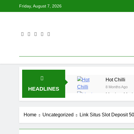
Skip
Friday, August 7, 2026
to
content
Hot Chilli
8 Months Ago
HEADLINES
Monkey Mad
9 Months Ago
888 Gold
Home
Uncategorized
Link Situs Slot Deposit 
9 Months Ago
Panda Fortun
9 Months Ago