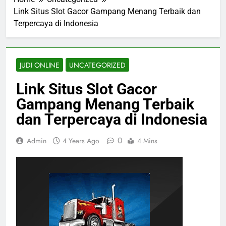
Link Situs Slot Gacor Gampang Menang Terbaik dan
Terpercaya di Indonesia
JUDI ONLINE
UNCATEGORIZED
Link Situs Slot Gacor
Gampang Menang Terbaik
dan Terpercaya di Indonesia
0
Admin
4 Years Ago
4 Mins