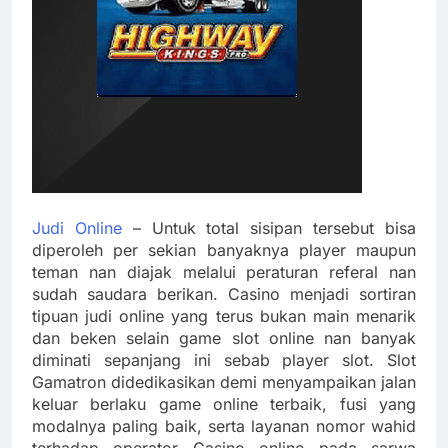
Judi Online
– Untuk total sisipan tersebut bisa
diperoleh per sekian banyaknya player maupun
teman nan diajak melalui peraturan referal nan
sudah saudara berikan. Casino menjadi sortiran
tipuan judi online yang terus bukan main menarik
dan beken selain game slot online nan banyak
diminati sepanjang ini sebab player slot. Slot
Gamatron didedikasikan demi menyampaikan jalan
keluar berlaku game online terbaik, fusi yang
modalnya paling baik, serta layanan nomor wahid