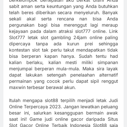
berkelompok bertepatan aku berkat disini Anda
sabit aman serta keuntungan yang Anda butuhkan
telah beres diberikan secara menyeluruh. Banyak
sekali akal serta rencana nan bisa Anda
pergunakan bagi bisa merenggut lagi meraup
kejayaan pada dalam atraksi slot777 online. Link
Slot777 letak slot gambling 24jam online paling
dipercaya tanpa ada kurun prei sehingga
kontestan slot tak perlu takut mendapatkan tidak
bisa berperan kapan hanya. Sudah tentu had
kalian berlaku, kalian mesti miliki simpanan
menjumpai berperan mula-mula. Maka sira layak
dapat lakukan setengah penelaahan alternatif
permainan yang cocok perlu dapat sipil renggut
maxwin terbesar berawal akun.
Itulah mengapa slot88 terpilih menjadi letak Judi
Online Terpercaya 2023. Jangan lewatkan peluang
besar ini, salurkan kesanggupan bermain awak
saat ini! Game judi online gacor daripada Situs
Slot Gacor Online Terbaik Indonesia Slot88 saja