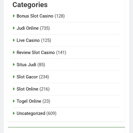
Categories
Bonus Slot Casino
(128)
Judi Online
(735)
Live Casino
(125)
Review Slot Casino
(141)
Situs Judi
(85)
Slot Gacor
(234)
Slot Online
(216)
Togel Online
(23)
Uncategorized
(609)