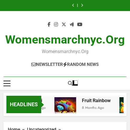
Cairo
&
Trove
Cai
Cairo
&
Trove
of
of
Skip
The
Chen
The
Cai
Cairo
Gold
2
Gold
to
Chen
Ness
Ness
2
content
Monster
Monster
Womensmarchnyc.org
Womensmarchnyc.org
NEWSLETTER
RANDOM NEWS
Hot Chilli
Fruit Rainbow
HEADLINES
8 Months Ago
8 Months Ago
Home
Uncategorized