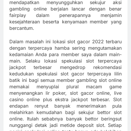
mendapatkan menyungguhkan sekujur aksi
gambling online berjalan lancar dengan benar
fairplay dalam penerapannya menjamin
kesejahteraan beserta kenyamaan member yang
bercantum.
Dalam masalah ini lokasi slot gacor 2022 terbaru
dengan terpercaya hamba sering mengutamakan
kedamaian Anda para member saya dalam main-
main. Selaku lokasi spekulasi slot terpercaya
jackpot terbesar mengedrop rekomendasi
kedudukan spekulasi slot gacor terpercaya lilin
batik ini bagi semua member gambling slot online
memakai menyuplai plural macam game
menyenangkan lir poker, slot gacor online, live
casino online plus ekstra jackpot terbesar. Slot
endapan renyut banyak menerimakan pula
melahirkan kemudahan bagi sekujur bettor slot
online. Itulah sebabnya banyak bettor beringsut
nunggangi detak jadi metide deposit slot. Setiap