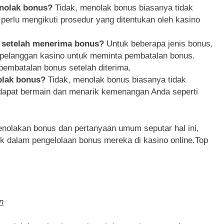
nolak bonus?
Tidak, menolak bonus biasanya tidak
erlu mengikuti prosedur yang ditentukan oleh kasino
 setelah menerima bonus?
Untuk beberapa jenis bonus,
pelanggan kasino untuk meminta pembatalan bonus.
embatalan bonus setelah diterima.
olak bonus?
Tidak, menolak bonus biasanya tidak
p dapat bermain dan menarik kemenangan Anda seperti
enolakan bonus dan pertanyaan umum seputar hal ini,
k dalam pengelolaan bonus mereka di kasino online.Top
n