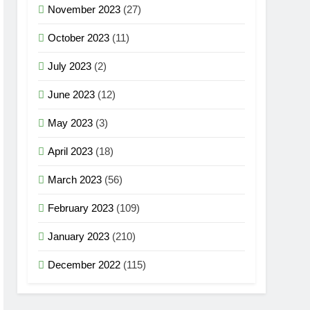
November 2023
(27)
October 2023
(11)
July 2023
(2)
June 2023
(12)
May 2023
(3)
April 2023
(18)
March 2023
(56)
February 2023
(109)
January 2023
(210)
December 2022
(115)