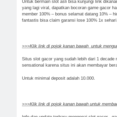
Untuk bermain slot asli bisa kunjungi link dikan
yang lagi viral, dapatkan bocoran game gacor h
member 100% – bonus selamat datang 10% – hing
fantastis bisa claim garansi lose 100% 1x sehari
>>>Klik link di pojok kanan bawah untuk mengu
Situs slot gacor yang sudah lebih dari 1 dec
sensational karena situs ini akan membayar be
Untuk minimal deposit adalah 10.000.
>>>Klik link di pojok kanan bawah untuk memba