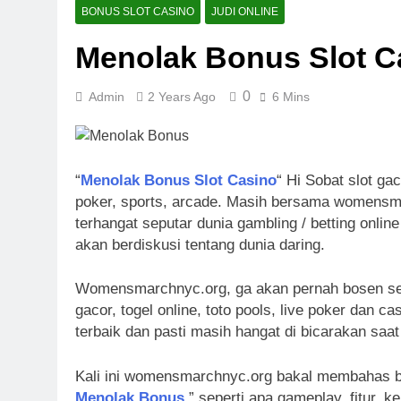
BONUS SLOT CASINO
JUDI ONLINE
Menolak Bonus Slot C
0
Admin
2 Years Ago
6 Mins
“
Menolak Bonus Slot Casino
“ Hi Sobat slot ga
poker, sports, arcade. Masih bersama womensma
terhangat seputar dunia gambling / betting online
akan berdiskusi tentang dunia daring.
Womensmarchnyc.org, ga akan pernah bosen selal
gacor, togel online, toto pools, live poker dan ca
terbaik dan pasti masih hangat di bicarakan saat 
Kali ini womensmarchnyc.org bakal membahas be