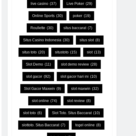
live casino
(37)
Live Poker
(29)
Online Sports
(30)
poker
(19)
Roullette
(30)
situs baccarat
(7)
Situs Casino Indonesia
(30)
situs slot
(8)
situs toto
(20)
situstoto
(15)
slot
(13)
Slot Demo
(11)
slot demo review
(28)
slot gacor
(92)
slot gacor hari ini
(10)
Slot Gacor Maxwin
(9)
slot maxwin
(32)
slot online
(74)
slot review
(8)
slot toto
(6)
Slot Toto. Situs Baccarat
(10)
slottoto. Situs Baccarat
(7)
togel online
(8)