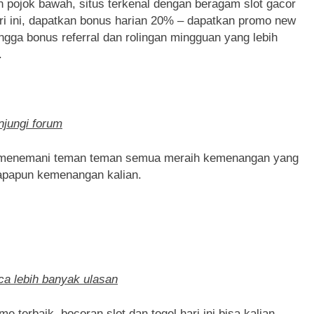
an pojok bawah, situs terkenal dengan beragam slot gacor
ari ini, dapatkan bonus harian 20% – dapatkan promo new
ga bonus referral dan rolingan mingguan yang lebih
.
njungi forum
ade menemani teman teman semua meraih kemenangan yang
rapapun kemenangan kalian.
ca lebih banyak ulasan