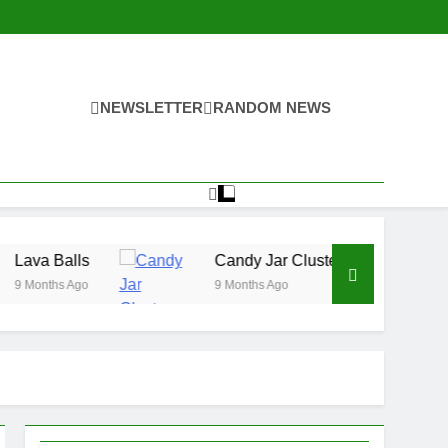
NEWSLETTER
RANDOM NEWS
Candy Jar Clusters
888 Gold
9 Months Ago
9 Months Ago