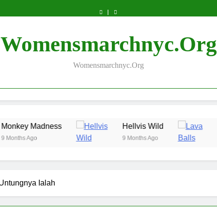
Scatter
The
Scatter
&
Trove
Gold
The
Ness
Gold
Monster
Ness
Womensmarchnyc.org
Monster
Womensmarchnyc.org
ess
Hellvis Wild
Lava Balls
9 Months Ago
9 Months Ago
Untungnya Ialah