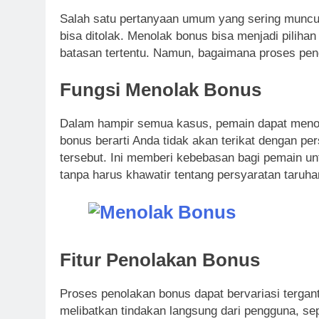
Salah satu pertanyaan umum yang sering muncul
bisa ditolak. Menolak bonus bisa menjadi piliha
batasan tertentu. Namun, bagaimana proses pe
Fungsi Menolak Bonus
Dalam hampir semua kasus, pemain dapat menola
bonus berarti Anda tidak akan terikat dengan pe
tersebut. Ini memberi kebebasan bagi pemain un
tanpa harus khawatir tentang persyaratan taruha
Fitur Penolakan Bonus
Proses penolakan bonus dapat bervariasi tergan
melibatkan tindakan langsung dari pengguna, s