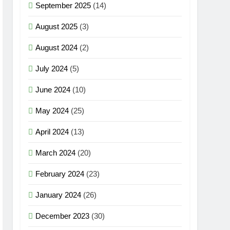
September 2025
(14)
August 2025
(3)
August 2024
(2)
July 2024
(5)
June 2024
(10)
May 2024
(25)
April 2024
(13)
March 2024
(20)
February 2024
(23)
January 2024
(26)
December 2023
(30)