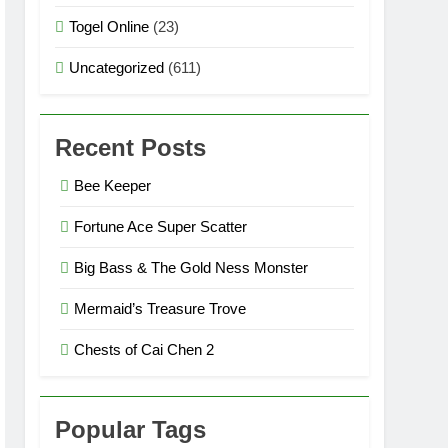
Togel Online
(23)
Uncategorized
(611)
Recent Posts
Bee Keeper
Fortune Ace Super Scatter
Big Bass & The Gold Ness Monster
Mermaid’s Treasure Trove
Chests of Cai Chen 2
Popular Tags