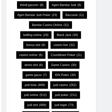
#slott gacoorr
(8)
Agen Bandar Judi
(6)
Agen Bandar Judi Poker
(23)
Baccarat
(11)
Bandar Casino Online
(31)
betting online
(29)
Black Jack
(30)
bonus slot
(6)
casino live
(32)
casino online
(6)
Countdown Poker
(11)
demo slot
(6)
Game Casino
(30)
game gacor
(7)
IDN Poker
(30)
judi bola
(489)
judi casino
(262)
judi online
(512)
judi poker
(151)
judi slot
(494)
judi togel
(73)