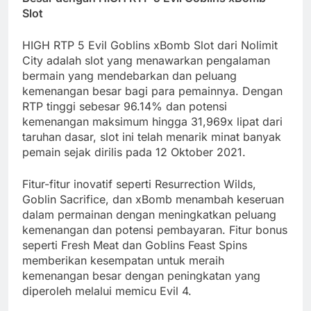
Slot
HIGH RTP 5 Evil Goblins xBomb Slot dari Nolimit
City adalah slot yang menawarkan pengalaman
bermain yang mendebarkan dan peluang
kemenangan besar bagi para pemainnya. Dengan
RTP tinggi sebesar 96.14% dan potensi
kemenangan maksimum hingga 31,969x lipat dari
taruhan dasar, slot ini telah menarik minat banyak
pemain sejak dirilis pada 12 Oktober 2021.
Fitur-fitur inovatif seperti Resurrection Wilds,
Goblin Sacrifice, dan xBomb menambah keseruan
dalam permainan dengan meningkatkan peluang
kemenangan dan potensi pembayaran. Fitur bonus
seperti Fresh Meat dan Goblins Feast Spins
memberikan kesempatan untuk meraih
kemenangan besar dengan peningkatan yang
diperoleh melalui memicu Evil 4.