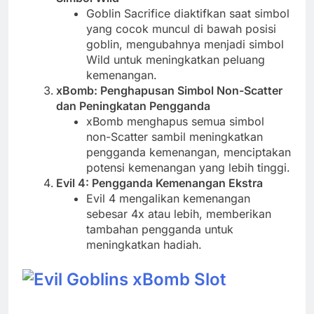
Goblin Sacrifice diaktifkan saat simbol
yang cocok muncul di bawah posisi
goblin, mengubahnya menjadi simbol
Wild untuk meningkatkan peluang
kemenangan.
xBomb: Penghapusan Simbol Non-Scatter
dan Peningkatan Pengganda
xBomb menghapus semua simbol
non-Scatter sambil meningkatkan
pengganda kemenangan, menciptakan
potensi kemenangan yang lebih tinggi.
Evil 4: Pengganda Kemenangan Ekstra
Evil 4 mengalikan kemenangan
sebesar 4x atau lebih, memberikan
tambahan pengganda untuk
meningkatkan hadiah.