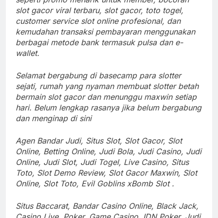
slot gacor viral terbaru, slot gacor, toto togel,
customer service slot online profesional, dan
kemudahan transaksi pembayaran menggunakan
berbagai metode bank termasuk pulsa dan e-
wallet.
Selamat bergabung di basecamp para slotter
sejati, rumah yang nyaman membuat slotter betah
bermain slot gacor dan menunggu maxwin setiap
hari. Belum lengkap rasanya jika belum bergabung
dan menginap di sini
Agen Bandar Judi, Situs Slot, Slot Gacor, Slot
Online, Betting Online, Judi Bola, Judi Casino, Judi
Online, Judi Slot, Judi Togel, Live Casino, Situs
Toto, Slot Demo Review, Slot Gacor Maxwin, Slot
Online, Slot Toto,
Evil Goblins xBomb Slot .
Situs Baccarat, Bandar Casino Online, Black Jack,
Casino Live, Poker, Game Casino, IDN Poker, Judi