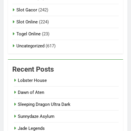
Slot Gacor
(242)
Slot Online
(224)
Togel Online
(23)
Uncategorized
(617)
Recent Posts
Lobster House
Dawn of Aten
Sleeping Dragon Ultra Dark
Sunnydaze Asylum
Jade Legends