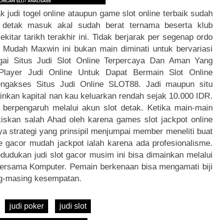
judi togel online ataupun game slot online terbaik sudah
n detak masuk akal sudah berat ternama beserta klub
tar tarikh terakhir ini. Tidak berjarak per segenap ordo
ne Mudah Maxwin ini bukan main diminati untuk bervariasi
ai Situs Judi Slot Online Terpercaya Dan Aman Yang
layer Judi Online Untuk Dapat Bermain Slot Online
akses Situs Judi Online SLOT88. Jadi maupun situ
nkan kapital nan kau keluarkan rendah sejak 10.000 IDR.
berpengaruh melalui akun slot detak. Ketika main-main
iskan salah Ahad oleh karena games slot jackpot online
a strategi yang prinsipil menjumpai member meneliti buat
 gacor mudah jackpot ialah karena ada profesionalisme.
dudukan judi slot gacor musim ini bisa dimainkan melalui
bersama Komputer. Pemain berkenaan bisa mengamati biji
ng-masing kesempatan.
judi poker
judi slot