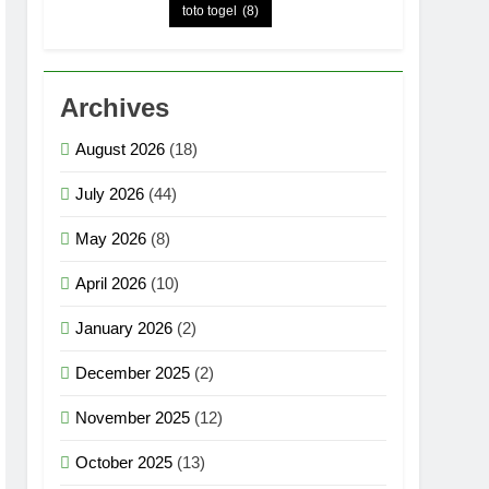
toto togel
(8)
Archives
August 2026
(18)
July 2026
(44)
May 2026
(8)
April 2026
(10)
January 2026
(2)
December 2025
(2)
November 2025
(12)
October 2025
(13)