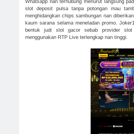
Whatsapp nan terhubung menurut langsung pada 
slot deposit pulsa tanpa potongan mau tamb
menghidangkan chips sambungan nan diberikan
kaum sarana selama meneladan promo. Joker1
bentuk judi slot gacor sebab provider slo
menggunakan RTP Live terlengkap nan tinggi.