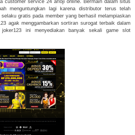
customer service 24 arloji online. Bermain dalam situs
ah menguntungkan lagi karena distributor terus telah
 selaku gratis pada member yang berhasil melampiaskan
23 agak menggambarkan sortiran surogat terbaik dalam
t joker123 ini menyediakan banyak sekali game slot