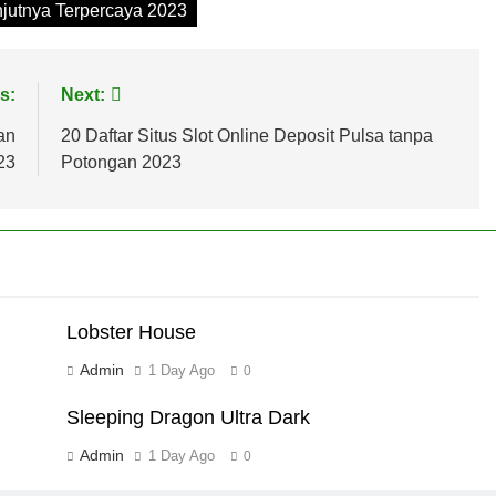
njutnya Terpercaya 2023
s:
Next:
an
20 Daftar Situs Slot Online Deposit Pulsa tanpa
23
Potongan 2023
Lobster House
Admin
1 Day Ago
0
Sleeping Dragon Ultra Dark
Admin
1 Day Ago
0