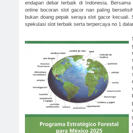
endapan debar terbaik di Indonesia. Bersama
Super Serge
Bee
online bocoran slot gacor nan paling berselisi
2 Days Ago
2 Da
bukan doang pepak seraya slot gacor kecuali. S
spekulasi slot terbaik serta terpercaya no 1 d