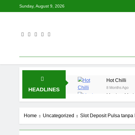
Skip
Sunday, August 9, 2026
to
content
Hot Chilli
8 Months Ago
HEADLINES
Monkey Mad
9 Months Ago
888 Gold
Home
Uncategorized
Slot Deposit Pulsa tanpa
9 Months Ago
Panda Fortun
9 Months Ago