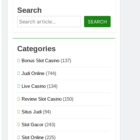
Blitz Super Wheel
Search
10 Months Ago
Search
lympus
SEARCH
Wild Hop and Drop
10 Months Ago
Categories
na
Mahjong Panda
Bonus Slot Casino
(137)
11 Months Ago
tune
Asgard
Judi Online
(744)
11 Months Ago
ght Prince
Live Casino
(134)
Review Slot Casino
(150)
 Gold
Lucky Tiger 1000
1 Year Ago
Situs Judi
(94)
Captain Kraken Megaways
1 Day Ago
Slot Gacor
(243)
e Asylum
Jade Legends
Slot Online
(225)
1 Day Ago