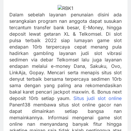
Dalam sebelah layanan penunaian disini ada
serangkaian program nan anggota dapat susukan
tercantum transfer bank besar, E-Money, hingga
deposit lewat getaran XL & Telkomsel. Di slot
pulsa terbaik 2022 siap lumayan game slot
endapan 10rb terpercaya cepat menang pula
hadirkan gambling layanan judi slot vibrasi
sedimen via debar Telkomsel lalu juga layanan
endapan melalui e-money Dana, Sakuku, Ovo,
LinkAja, Gopay. Mencari serta menapis situs slot
denyut terbaik bersama terpercaya sedimen 10rb
sama dengan yang paling ana rekomendasikan
bakal karet pencari jackpot maxwin. 6. Bonus next
deposit 10rb setiap yaum.
Situs judi slot online
Panen138 membawa situs slot online gacor nan
dapat dimainkan setiap bangsa nan
memainkannya. Informasi mengenai game slot
online nan menyandang banyak fitur hingga
arketipe mainan saja tidak kalah pentingnya atas