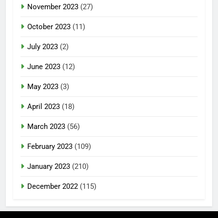
November 2023
(27)
October 2023
(11)
July 2023
(2)
June 2023
(12)
May 2023
(3)
April 2023
(18)
March 2023
(56)
February 2023
(109)
January 2023
(210)
December 2022
(115)