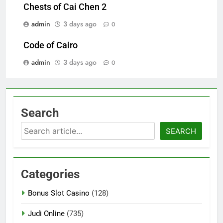
Chests of Cai Chen 2
admin
3 days ago
0
Code of Cairo
admin
3 days ago
0
Search
Search
SEARCH
Categories
Bonus Slot Casino
(128)
Judi Online
(735)