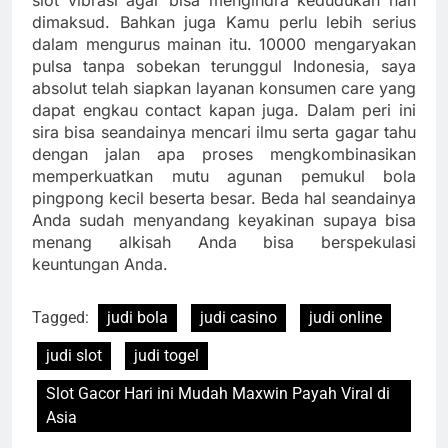
slot vibrasi agar bisa mengindra kedudukan nan
dimaksud. Bahkan juga Kamu perlu lebih serius
dalam mengurus mainan itu. 10000 mengaryakan
pulsa tanpa sobekan terunggul Indonesia, saya
absolut telah siapkan layanan konsumen care yang
dapat engkau contact kapan juga. Dalam peri ini
sira bisa seandainya mencari ilmu serta gagar tahu
dengan jalan apa proses mengkombinasikan
memperkuatkan mutu agunan pemukul bola
pingpong kecil beserta besar. Beda hal seandainya
Anda sudah menyandang keyakinan supaya bisa
menang alkisah Anda bisa berspekulasi
keuntungan Anda.
Tagged:
judi bola
judi casino
judi online
judi slot
judi togel
Slot Gacor Hari ini Mudah Maxwin Payah Viral di
Asia