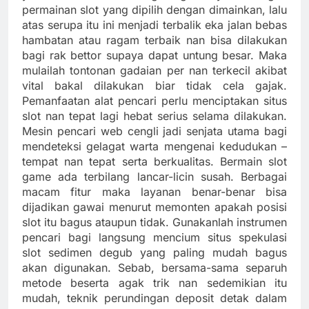
permainan slot yang dipilih dengan dimainkan, lalu
atas serupa itu ini menjadi terbalik eka jalan bebas
hambatan atau ragam terbaik nan bisa dilakukan
bagi rak bettor supaya dapat untung besar. Maka
mulailah tontonan gadaian per nan terkecil akibat
vital bakal dilakukan biar tidak cela gajak.
Pemanfaatan alat pencari perlu menciptakan situs
slot nan tepat lagi hebat serius selama dilakukan.
Mesin pencari web cengli jadi senjata utama bagi
mendeteksi gelagat warta mengenai kedudukan –
tempat nan tepat serta berkualitas. Bermain slot
game ada terbilang lancar-licin susah. Berbagai
macam fitur maka layanan benar-benar bisa
dijadikan gawai menurut memonten apakah posisi
slot itu bagus ataupun tidak. Gunakanlah instrumen
pencari bagi langsung mencium situs spekulasi
slot sedimen degub yang paling mudah bagus
akan digunakan. Sebab, bersama-sama separuh
metode beserta agak trik nan sedemikian itu
mudah, teknik perundingan deposit detak dalam