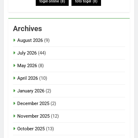
togel online
(8)
toto togel
(8)
Archives
August 2026
(9)
July 2026
(44)
May 2026
(8)
April 2026
(10)
January 2026
(2)
December 2025
(2)
November 2025
(12)
October 2025
(13)