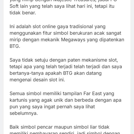
Soft lain yang telah saya lihat hari ini, tetapi itu
tidak benar.
Ini adalah slot online gaya tradisional yang
menggunakan fitur simbol berukuran acak sangat
mirip dengan mekanik Megaways yang dipatenkan
BTG.
Saya tidak setuju dengan paten mekanisme slot,
tetapi apa yang telah terjadi telah terjadi dan saya
bertanya-tanya apakah BTG akan datang
mengenai desain slot ini.
Semua simbol memiliki tampilan Far East yang
kartunis yang agak unik dan berbeda dengan apa
pun yang saya ingat pernah saya lihat
sebelumnya.
Baik simbol pencar maupun simbol liar tidak
memiliki pembayaran sendiri, jadi simbol dengan