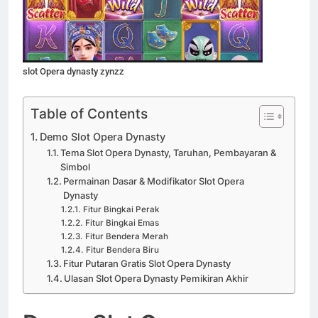
slot Opera dynasty zynzz
Table of Contents
Demo Slot Opera Dynasty
Tema Slot Opera Dynasty, Taruhan, Pembayaran &
Simbol
Permainan Dasar & Modifikator Slot Opera
Dynasty
Fitur Bingkai Perak
Fitur Bingkai Emas
Fitur Bendera Merah
Fitur Bendera Biru
Fitur Putaran Gratis Slot Opera Dynasty
Ulasan Slot Opera Dynasty Pemikiran Akhir