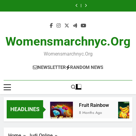
Code of Cairo
Big Bass & The
Skip
Gold Ness
Mermaid’s
Chests of Cai
Monster
to
Treasure Trove
Chen 2
Code of Cairo
content
Womensmarchnyc.org
Womensmarchnyc.org
NEWSLETTER
RANDOM NEWS
Hot Chilli
Fruit Rainbow
HEADLINES
8 Months Ago
8 Months Ago
Home
Judi Online