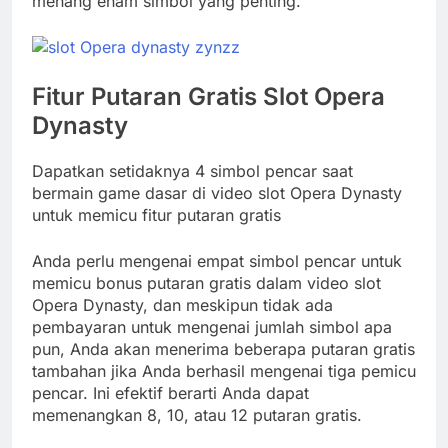
menang enam simbol yang penting.
Fitur Putaran Gratis Slot Opera
Dynasty
Dapatkan setidaknya 4 simbol pencar saat
bermain game dasar di video slot Opera Dynasty
untuk memicu fitur putaran gratis
Anda perlu mengenai empat simbol pencar untuk
memicu bonus putaran gratis dalam video slot
Opera Dynasty, dan meskipun tidak ada
pembayaran untuk mengenai jumlah simbol apa
pun, Anda akan menerima beberapa putaran gratis
tambahan jika Anda berhasil mengenai tiga pemicu
pencar. Ini efektif berarti Anda dapat
memenangkan 8, 10, atau 12 putaran gratis.