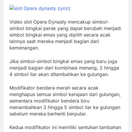
Video slot Opera Dynasty mencakup simbol-
simbol bingkai perak yang dapat berubah menjadi
simbol bingkai emas yang dipilih secara acak
lainnya saat mereka menjadi bagian dari
kemenangan.
Jika simbol-simbol bingkai emas yang baru juga
menjadi bagian dari kombinasi menang, 2 hingga
4 simbol liar akan ditambahkan ke gulungan.
Modifikator bendera merah secara acak
menghapus semua simbol kerajaan dari gulungan,
sementara modifikator bendera biru
menambahkan 3 hingga 5 simbol liar ke gulungan
sebelum mereka berhenti berputar.
Kedua modifikator ini memiliki sentuhan tambahan