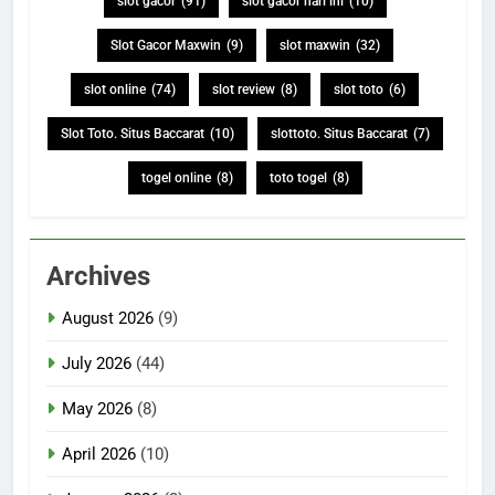
slot gacor
(91)
slot gacor hari ini
(10)
Slot Gacor Maxwin
(9)
slot maxwin
(32)
slot online
(74)
slot review
(8)
slot toto
(6)
Slot Toto. Situs Baccarat
(10)
slottoto. Situs Baccarat
(7)
togel online
(8)
toto togel
(8)
Archives
August 2026
(9)
July 2026
(44)
May 2026
(8)
April 2026
(10)