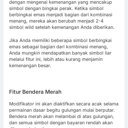
dengan mengenai kemenangan yang mencakup
simbol dengan bingkai perak. Ketika simbol
berbingkai emas menjadi bagian dari kombinasi
menang, mereka akan berubah menjadi 2-4
simbol wild setelah kemenangan Anda diberikan.
Jika Anda memiliki beberapa simbol berbingkai
emas sebagai bagian dari kombinasi menang,
Anda mungkin mendapatkan banyak simbol liar
melalui fitur ini, lebih atau kurang menjamin
kemenangan besar.
Fitur Bendera Merah
Modifikator ini akan diaktifkan secara acak selama
permainan dasar begitu gulungan mulai berputar.
Bendera merah akan melambai di atas gulungan,
dan semua simbol dengan bayaran rendah akan