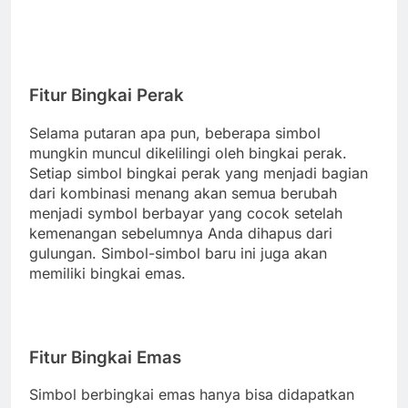
Fitur Bingkai Perak
Selama putaran apa pun, beberapa simbol
mungkin muncul dikelilingi oleh bingkai perak.
Setiap simbol bingkai perak yang menjadi bagian
dari kombinasi menang akan semua berubah
menjadi symbol berbayar yang cocok setelah
kemenangan sebelumnya Anda dihapus dari
gulungan. Simbol-simbol baru ini juga akan
memiliki bingkai emas.
Fitur Bingkai Emas
Simbol berbingkai emas hanya bisa didapatkan