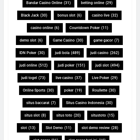
Bandar Casino Online
(31)
betting online
(29)
Black Jack
(30)
bonus slot
(6)
casino live
(32)
casino online
(6)
Countdown Poker
(11)
demo slot
(6)
Game Casino
(30)
game gacor
(7)
IDN Poker
(30)
judi bola
(489)
judi casino
(262)
judi online
(512)
judi poker
(151)
judi slot
(494)
judi togel
(73)
live casino
(37)
Live Poker
(29)
Online Sports
(30)
poker
(19)
Roullette
(30)
situs baccarat
(7)
Situs Casino Indonesia
(30)
situs slot
(8)
situs toto
(20)
situstoto
(15)
slot
(13)
Slot Demo
(11)
slot demo review
(28)