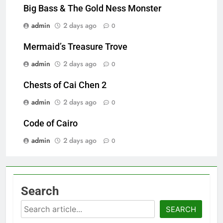
Big Bass & The Gold Ness Monster
admin
2 days ago
0
Mermaid’s Treasure Trove
admin
2 days ago
0
Chests of Cai Chen 2
admin
2 days ago
0
Code of Cairo
admin
2 days ago
0
Search
Search
SEARCH