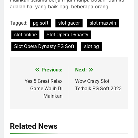
adalah hal yang baik bagi beberapa orang
Tagged:
pg soft
slot gacor
slot maxwin
slot online
Slot Opera Dynasty
Slot Opera Dynasty PG Soft
slot pg
Previous:
Next:
Post
navigation
Yes 5 Great Relax
Wow Crazy Slot
Game Wajib Di
Terbaik PG Soft 2023
Mainkan
Related News