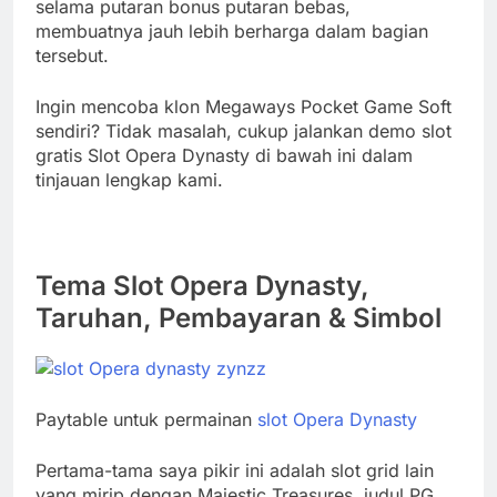
selama putaran bonus putaran bebas,
membuatnya jauh lebih berharga dalam bagian
tersebut.
Ingin mencoba klon Megaways Pocket Game Soft
sendiri? Tidak masalah, cukup jalankan demo slot
gratis Slot Opera Dynasty di bawah ini dalam
tinjauan lengkap kami.
Tema Slot Opera Dynasty,
Taruhan, Pembayaran & Simbol
Paytable untuk permainan
slot Opera Dynasty
Pertama-tama saya pikir ini adalah slot grid lain
yang mirip dengan Majestic Treasures, judul PG