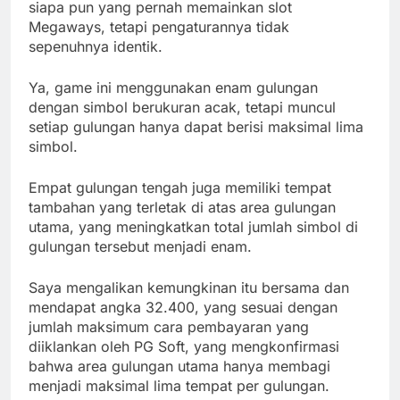
siapa pun yang pernah memainkan slot
Megaways, tetapi pengaturannya tidak
sepenuhnya identik.
Ya, game ini menggunakan enam gulungan
dengan simbol berukuran acak, tetapi muncul
setiap gulungan hanya dapat berisi maksimal lima
simbol.
Empat gulungan tengah juga memiliki tempat
tambahan yang terletak di atas area gulungan
utama, yang meningkatkan total jumlah simbol di
gulungan tersebut menjadi enam.
Saya mengalikan kemungkinan itu bersama dan
mendapat angka 32.400, yang sesuai dengan
jumlah maksimum cara pembayaran yang
diiklankan oleh PG Soft, yang mengkonfirmasi
bahwa area gulungan utama hanya membagi
menjadi maksimal lima tempat per gulungan.