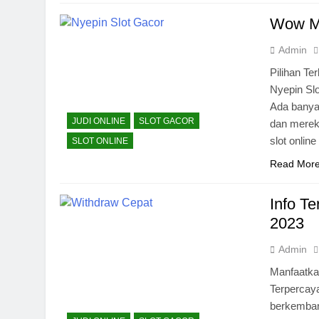
Wow Ma
Admin
Pilihan Te
Nyepin Slot
Ada banya
JUDI ONLINE
SLOT GACOR
dan merek
slot onlin
SLOT ONLINE
Read Mor
Info T
2023
Admin
Manfaatkan
Terpercaya
berkembang