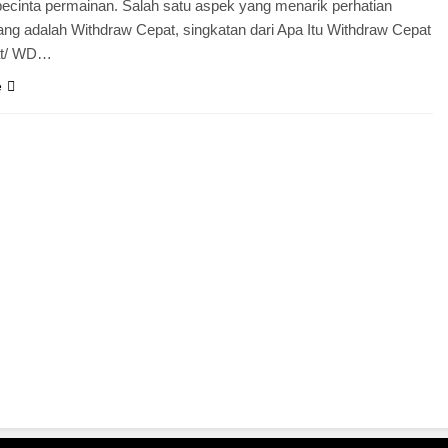
pecinta permainan. Salah satu aspek yang menarik perhatian
ng adalah Withdraw Cepat, singkatan dari Apa Itu Withdraw Cepat
at/ WD…
e