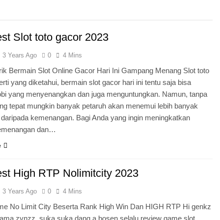
st Slot toto gacor 2023
3 Years Ago
0
4 Mins
rik Bermain Slot Online Gacor Hari Ini Gampang Menang Slot toto
rti yang diketahui, bermain slot gacor hari ini tentu saja bisa
obi yang menyenangkan dan juga menguntungkan. Namun, tanpa
yang tepat mungkin banyak petaruh akan menemui lebih banyak
 daripada kemenangan. Bagi Anda yang ingin meningkatkan
kemenangan dan…
e
st High RTP Nolimitcity 2023
3 Years Ago
0
4 Mins
me No Limit City Beserta Rank High Win Dan HIGH RTP Hi genkz
 sama zynzz, suka suka dang a bosen selalu review game slot