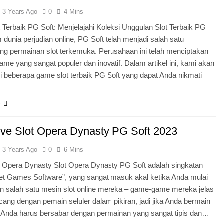
3 Years Ago
0
4 Mins
Terbaik PG Soft: Menjelajahi Koleksi Unggulan Slot Terbaik PG
 dunia perjudian online, PG Soft telah menjadi salah satu
g permainan slot terkemuka. Perusahaan ini telah menciptakan
ame yang sangat populer dan inovatif. Dalam artikel ini, kami akan
i beberapa game slot terbaik PG Soft yang dapat Anda nikmati
e
ive Slot Opera Dynasty PG Soft 2023
3 Years Ago
0
6 Mins
 Opera Dynasty Slot Opera Dynasty PG Soft adalah singkatan
ket Games Software”, yang sangat masuk akal ketika Anda mulai
 salah satu mesin slot online mereka – game-game mereka jelas
ncang dengan pemain seluler dalam pikiran, jadi jika Anda bermain
p Anda harus bersabar dengan permainan yang sangat tipis dan…