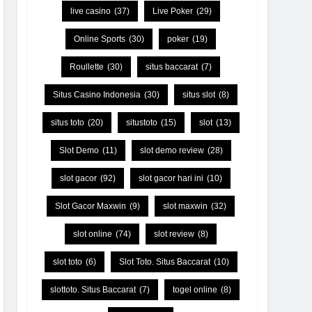
live casino
(37)
Live Poker
(29)
Online Sports
(30)
poker
(19)
Roullette
(30)
situs baccarat
(7)
Situs Casino Indonesia
(30)
situs slot
(8)
situs toto
(20)
situstoto
(15)
slot
(13)
Slot Demo
(11)
slot demo review
(28)
slot gacor
(92)
slot gacor hari ini
(10)
Slot Gacor Maxwin
(9)
slot maxwin
(32)
slot online
(74)
slot review
(8)
slot toto
(6)
Slot Toto. Situs Baccarat
(10)
slottoto. Situs Baccarat
(7)
togel online
(8)