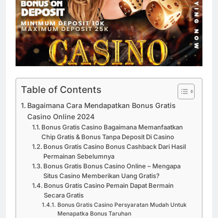
Table of Contents
Bagaimana Cara Mendapatkan Bonus Gratis
Casino Online 2024
Bonus Gratis Casino Bagaimana Memanfaatkan
Chip Gratis & Bonus Tanpa Deposit Di Casino
Bonus Gratis Casino Bonus Cashback Dari Hasil
Permainan Sebelumnya
Bonus Gratis Bonus Casino Online – Mengapa
Situs Casino Memberikan Uang Gratis?
Bonus Gratis Casino Pemain Dapat Bermain
Secara Gratis
Bonus Gratis Casino Persyaratan Mudah Untuk
Menapatka Bonus Taruhan