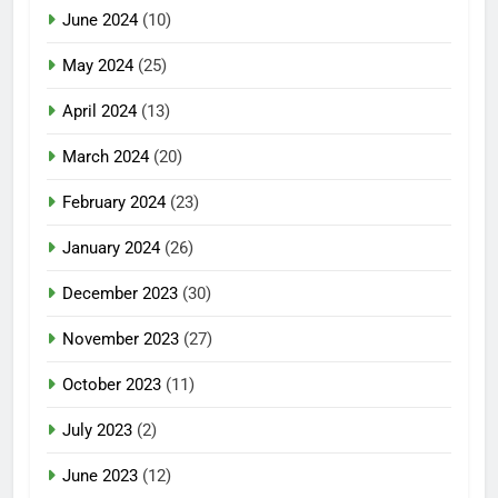
June 2024
(10)
May 2024
(25)
April 2024
(13)
March 2024
(20)
February 2024
(23)
January 2024
(26)
December 2023
(30)
November 2023
(27)
October 2023
(11)
July 2023
(2)
June 2023
(12)