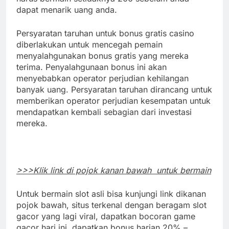
dapat menarik uang anda.
Persyaratan taruhan untuk bonus gratis casino
diberlakukan untuk mencegah pemain
menyalahgunakan bonus gratis yang mereka
terima. Penyalahgunaan bonus ini akan
menyebabkan operator perjudian kehilangan
banyak uang. Persyaratan taruhan dirancang untuk
memberikan operator perjudian kesempatan untuk
mendapatkan kembali sebagian dari investasi
mereka.
>>>Klik link di pojok kanan bawah untuk bermain
Untuk bermain slot asli bisa kunjungi link dikanan
pojok bawah, situs terkenal dengan beragam slot
gacor yang lagi viral, dapatkan bocoran game
gacor hari ini, dapatkan bonus harian 20% –