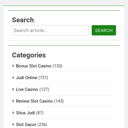
Search
Search
SEARCH
Categories
Bonus Slot Casino
(130)
Judi Online
(737)
Live Casino
(127)
Review Slot Casino
(143)
Situs Judi
(87)
Slot Gacor
(236)