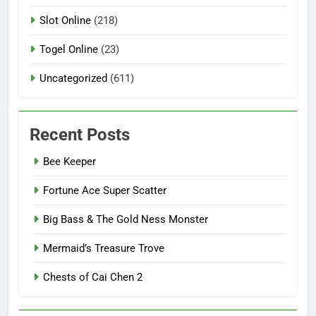
Slot Online
(218)
Togel Online
(23)
Uncategorized
(611)
Recent Posts
Bee Keeper
Fortune Ace Super Scatter
Big Bass & The Gold Ness Monster
Mermaid’s Treasure Trove
Chests of Cai Chen 2