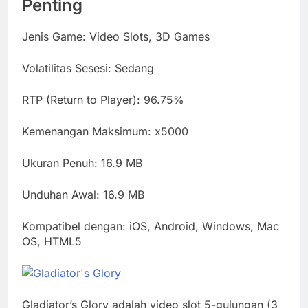
Penting
Jenis Game: Video Slots, 3D Games
Volatilitas Sesesi: Sedang
RTP (Return to Player): 96.75%
Kemenangan Maksimum: x5000
Ukuran Penuh: 16.9 MB
Unduhan Awal: 16.9 MB
Kompatibel dengan: iOS, Android, Windows, Mac
OS, HTML5
Gladiator’s Glory adalah video slot 5-gulungan (3