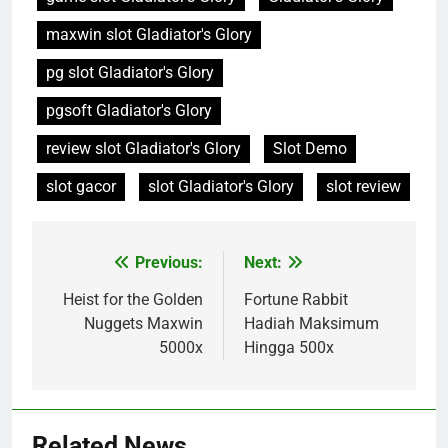
maxwin slot Gladiator's Glory
pg slot Gladiator's Glory
pgsoft Gladiator's Glory
review slot Gladiator's Glory
Slot Demo
slot gacor
slot Gladiator's Glory
slot review
Previous:
Next:
Post
navigation
Heist for the Golden
Fortune Rabbit
Nuggets Maxwin
Hadiah Maksimum
5000x
Hingga 500x
Related News