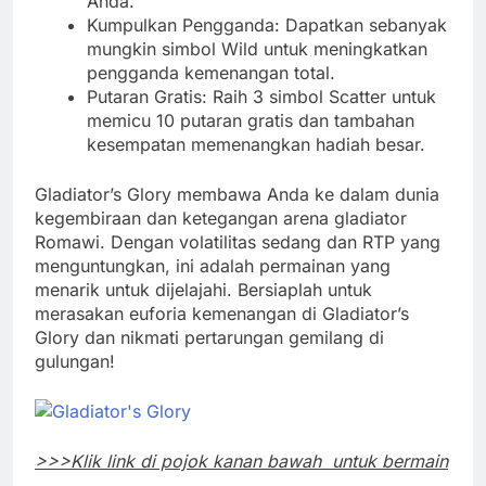
Anda.
Kumpulkan Pengganda: Dapatkan sebanyak
mungkin simbol Wild untuk meningkatkan
pengganda kemenangan total.
Putaran Gratis: Raih 3 simbol Scatter untuk
memicu 10 putaran gratis dan tambahan
kesempatan memenangkan hadiah besar.
Gladiator’s Glory membawa Anda ke dalam dunia
kegembiraan dan ketegangan arena gladiator
Romawi. Dengan volatilitas sedang dan RTP yang
menguntungkan, ini adalah permainan yang
menarik untuk dijelajahi. Bersiaplah untuk
merasakan euforia kemenangan di Gladiator’s
Glory dan nikmati pertarungan gemilang di
gulungan!
>>>Klik link di pojok kanan bawah untuk bermain