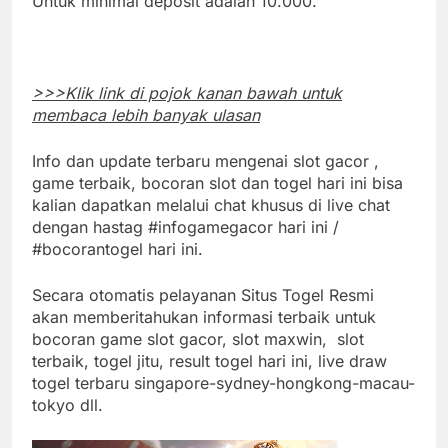
Untuk minimal deposit adalah 10.000.
>>>Klik link di pojok kanan bawah untuk
membaca lebih banyak ulasan
Info dan update terbaru mengenai slot gacor ,
game terbaik, bocoran slot dan togel hari ini bisa
kalian dapatkan melalui chat khusus di live chat
dengan hastag #infogamegacor hari ini /
#bocorantogel hari ini.
Secara otomatis pelayanan Situs Togel Resmi
akan memberitahukan informasi terbaik untuk
bocoran game slot gacor, slot maxwin, slot
terbaik, togel jitu, result togel hari ini, live draw
togel terbaru singapore-sydney-hongkong-macau-
tokyo dll.