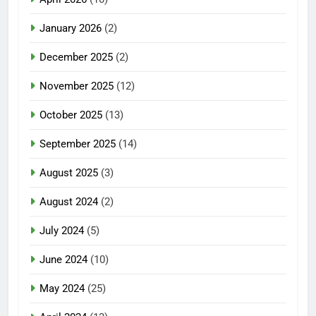
January 2026
(2)
December 2025
(2)
November 2025
(12)
October 2025
(13)
September 2025
(14)
August 2025
(3)
August 2024
(2)
July 2024
(5)
June 2024
(10)
May 2024
(25)