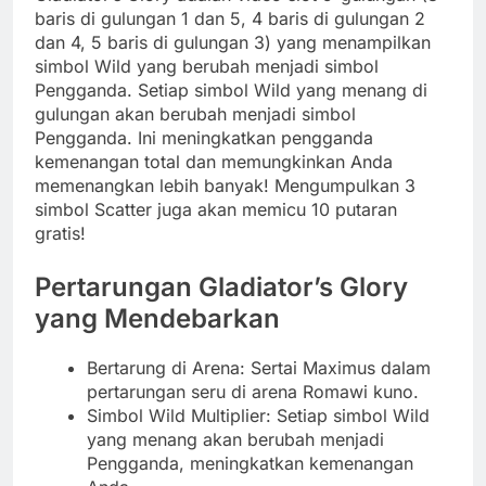
baris di gulungan 1 dan 5, 4 baris di gulungan 2
dan 4, 5 baris di gulungan 3) yang menampilkan
simbol Wild yang berubah menjadi simbol
Pengganda. Setiap simbol Wild yang menang di
gulungan akan berubah menjadi simbol
Pengganda. Ini meningkatkan pengganda
kemenangan total dan memungkinkan Anda
memenangkan lebih banyak! Mengumpulkan 3
simbol Scatter juga akan memicu 10 putaran
gratis!
Pertarungan Gladiator’s Glory
yang Mendebarkan
Bertarung di Arena: Sertai Maximus dalam
pertarungan seru di arena Romawi kuno.
Simbol Wild Multiplier: Setiap simbol Wild
yang menang akan berubah menjadi
Pengganda, meningkatkan kemenangan