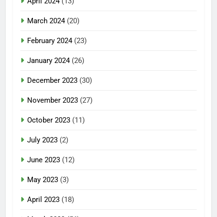
April 2024
(13)
March 2024
(20)
February 2024
(23)
January 2024
(26)
December 2023
(30)
November 2023
(27)
October 2023
(11)
July 2023
(2)
June 2023
(12)
May 2023
(3)
April 2023
(18)