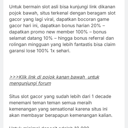
Untuk bermain slot asli bisa kunjungi link dikanan
pojok bawah, situs terkenal dengan beragam slot
gacor yang lagi viral, dapatkan bocoran game
gacor hari ini, dapatkan bonus harian 20% –
dapatkan promo new member 100% – bonus
selamat datang 10% – hingga bonus referral dan
rolingan mingguan yang lebih fantastis bisa claim
garansi lose 100% 1x sehari.
>>>Klik link di pojok kanan bawah untuk
mengunjungi forum
Situs slot gacor yang sudah lebih dari 1 decade
menemani teman teman semua meraih
kemenangan yang sensational karena situs ini
akan membayar berapapun kemenangan kalian.