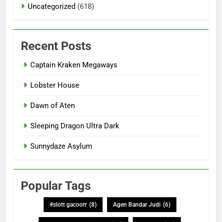
Uncategorized
(618)
Recent Posts
Captain Kraken Megaways
Lobster House
Dawn of Aten
Sleeping Dragon Ultra Dark
Sunnydaze Asylum
Popular Tags
#slott gacoorr
(8)
Agen Bandar Judi
(6)