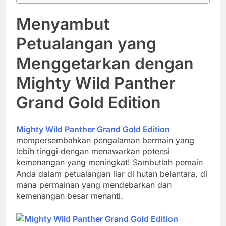
Menyambut
Petualangan yang
Menggetarkan dengan
Mighty Wild Panther
Grand Gold Edition
Mighty Wild Panther Grand Gold Edition
mempersembahkan pengalaman bermain yang
lebih tinggi dengan menawarkan potensi
kemenangan yang meningkat! Sambutlah pemain
Anda dalam petualangan liar di hutan belantara, di
mana permainan yang mendebarkan dan
kemenangan besar menanti.