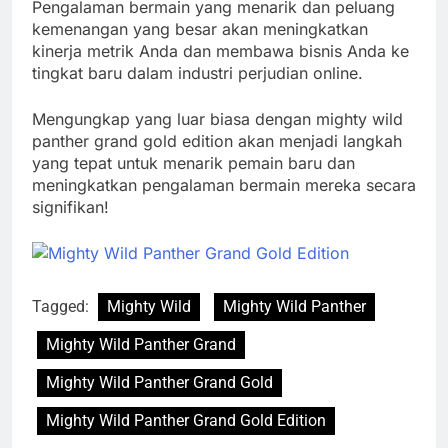
Pengalaman bermain yang menarik dan peluang
kemenangan yang besar akan meningkatkan
kinerja metrik Anda dan membawa bisnis Anda ke
tingkat baru dalam industri perjudian online.
Mengungkap yang luar biasa dengan mighty wild
panther grand gold edition akan menjadi langkah
yang tepat untuk menarik pemain baru dan
meningkatkan pengalaman bermain mereka secara
signifikan!
Tagged:
Mighty Wild
Mighty Wild Panther
Mighty Wild Panther Grand
Mighty Wild Panther Grand Gold
Mighty Wild Panther Grand Gold Edition