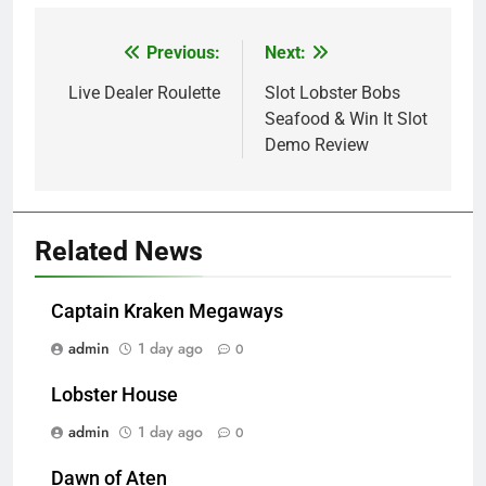
Previous:
Next:
Post
navigation
Live Dealer Roulette
Slot Lobster Bobs
Seafood & Win It Slot
Demo Review
Related News
Captain Kraken Megaways
admin
1 day ago
0
Lobster House
admin
1 day ago
0
Dawn of Aten