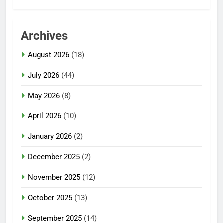
Archives
August 2026
(18)
July 2026
(44)
May 2026
(8)
April 2026
(10)
January 2026
(2)
December 2025
(2)
November 2025
(12)
October 2025
(13)
September 2025
(14)