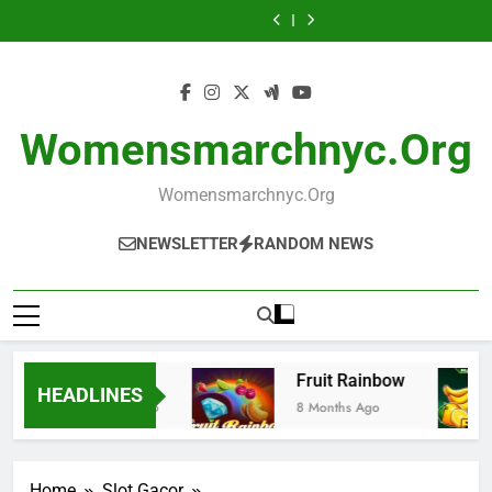
Sleeping Dragon
Captain Kraken
Skip
Ultra Dark
Megaways
Lobster House
Dawn of Aten
to
Sleeping Dragon
Ultra Dark
content
Womensmarchnyc.org
Womensmarchnyc.org
NEWSLETTER
RANDOM NEWS
Hot Chilli
Fruit Rainbow
HEADLINES
8 Months Ago
8 Months Ago
Home
Slot Gacor