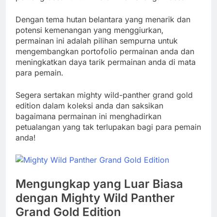
Dengan tema hutan belantara yang menarik dan
potensi kemenangan yang menggiurkan,
permainan ini adalah pilihan sempurna untuk
mengembangkan portofolio permainan anda dan
meningkatkan daya tarik permainan anda di mata
para pemain.
Segera sertakan mighty wild-panther grand gold
edition dalam koleksi anda dan saksikan
bagaimana permainan ini menghadirkan
petualangan yang tak terlupakan bagi para pemain
anda!
Mengungkap yang Luar Biasa
dengan Mighty Wild Panther
Grand Gold Edition