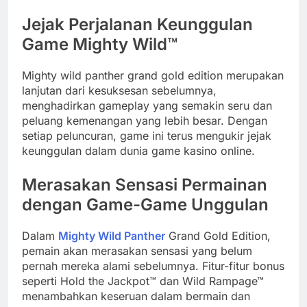
Jejak Perjalanan Keunggulan
Game Mighty Wild™
Mighty wild panther grand gold edition merupakan
lanjutan dari kesuksesan sebelumnya,
menghadirkan gameplay yang semakin seru dan
peluang kemenangan yang lebih besar. Dengan
setiap peluncuran, game ini terus mengukir jejak
keunggulan dalam dunia game kasino online.
Merasakan Sensasi Permainan
dengan Game-Game Unggulan
Dalam
Mighty Wild Panther
Grand Gold Edition,
pemain akan merasakan sensasi yang belum
pernah mereka alami sebelumnya. Fitur-fitur bonus
seperti Hold the Jackpot™ dan Wild Rampage™
menambahkan keseruan dalam bermain dan