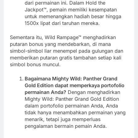
dari permainan ini. Dalam Hold the
Jackpot™, pemain memiliki kesempatan
untuk memenangkan hadiah besar hingga
1500x lipat dari taruhan mereka.
Sementara itu, Wild Rampage™ menghadirkan
putaran bonus yang mendebarkan, di mana
simbol-simbol liar menempel pada gulungan dan
memberikan putaran gratis tambahan setiap kali
simbol bonus muncul.
Bagaimana Mighty Wild: Panther Grand
Gold Edition dapat memperkaya portofolio
permainan Anda?
Dengan menghadirkan
Mighty Wild: Panther Grand Gold Edition
dalam portofolio permainan Anda, Anda
tidak hanya menambahkan permainan yang
menarik, tetapi juga memperluas
pengalaman bermain pemain Anda.