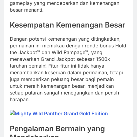
gameplay yang mendebarkan dan kemenangan
besar menanti.
Kesempatan Kemenangan Besar
Dengan potensi kemenangan yang ditingkatkan,
permainan ini memukau dengan ronde bonus Hold
the Jackpot™ dan Wild Rampage™, yang
menawarkan Grand Jackpot sebesar 1500x
taruhan pemain! Fitur-fitur ini tidak hanya
menambahkan keseruan dalam permainan, tetapi
juga memberikan peluang besar bagi pemain
untuk meraih kemenangan besar, menjadikan
setiap putaran sangat menegangkan dan penuh
harapan.
Pengalaman Bermain yang